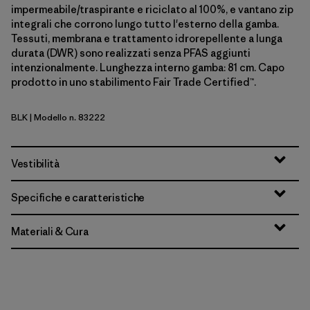
impermeabile/traspirante e riciclato al 100%, e vantano zip
integrali che corrono lungo tutto l'esterno della gamba.
Tessuti, membrana e trattamento idrorepellente a lunga
durata (DWR) sono realizzati senza PFAS aggiunti
intenzionalmente. Lunghezza interno gamba: 81 cm. Capo
prodotto in uno stabilimento Fair Trade Certified™.
BLK
| Modello n. 83222
Black
Vestibilità
Specifiche e caratteristiche
Materiali & Cura