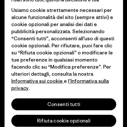
Lavora con noi
Obiettivi climatici
Usiamo cookie strettamente necessari per
Stampa e media
alcune funzionalità del sito (sempre attivi) e
1% For The Planet
cookie opzionali per analisi dei dati e
Industry program
Come finanziamo
pubblicità personalizzata. Selezionando
Programma di affiliazione
“Consenti tutti”, acconsenti all’uso di questi
Buoni regalo
cookie opzionali. Per rifiutare, puoi fare clic
Patagonia Italia Mappa del sito
su “Rifiuta cookie opzionali” o modificare le
Trova un negozio
tue preferenze in qualsiasi momento
facendo clic su “Modifica preferenze”. Per
ulteriori dettagli, consulta la nostra
Informativa sui cookie
e
l’Informativa sulla
privacy
.
© 2026 Patagonia, Inc. All Rights Reserved.
Consenti tutti
italiano
Rifiuta cookie opzionali