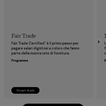
Fair Trade
Fair Trade Certified™ è il primo passo per
U
pagare salari dignitosi a coloro che fanno
f
parte della nostra rete di fornitura.
Programma
M
Scopri di più