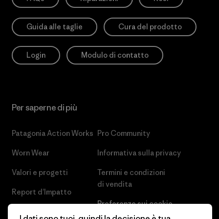
Guida alle taglie
Cura del prodotto
Login
Modulo di contatto
Per saperne di più
Patagonia Action Works
Pro Community
Worn Wear
Informativa sulla privacy
Valori e progetti
Termini e condizioni
di vendita
Report d’Impatto
Preferenze sui cookie
Business Unusual
I dati sono tuoi, quindi la decisione è tua