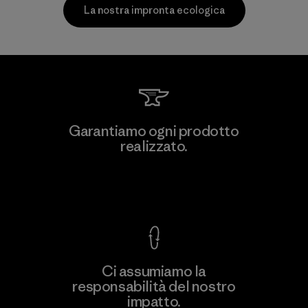
La nostra impronta ecologica
W.L. Gore & Associates, Inc.
Garantiamo ogni prodotto
realizzato.
Material-supplier
F
Garanzia Corazzata
Ci assumiamo la
responsabilità del nostro
Scopri di più
impatto.