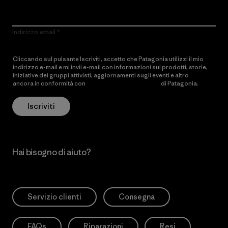
Indirizzo email
Cliccando sul pulsante Iscriviti, accetto che Patagonia utilizzi il mio
indirizzo e-mail e mi invii e-mail con informazioni sui prodotti, storie,
iniziative dei gruppi attivisti, aggiornamenti sugli eventi e altro
ancora in conformità con
l’Informativa sulla privacy
di Patagonia.
Iscriviti
Hai bisogno di aiuto?
Servizio clienti
Consegna
FAQs
Riparazioni
Resi