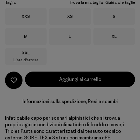
Taglia
Trova la mia taglia
Guida alle taglie
Taglia
Taglia
Taglia
XXS
XS
S
Taglia
Taglia
Taglia
M
L
XL
Taglia
XXL
Lista d’attesa
Aggiungi al carrello
Informazioni sulla spedizione, Resi e scambi
Infaticabile capo per scenari alpinistici che si trova a
proprio agio in condizioni climatiche di freddo e neve, i
Triolet Pants sono caratterizzati dal tessuto tecnico
esterno GORE-TEX a 3 strati con membrana ePE,