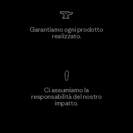
Toray International, Inc.
Garantiamo ogni prodotto
realizzato.
Material-supplier
F
Garanzia Corazzata
Ci assumiamo la
responsabilità del nostro
Scopri di più
impatto.
Scopri di più sulla nostra impronta
ecologica