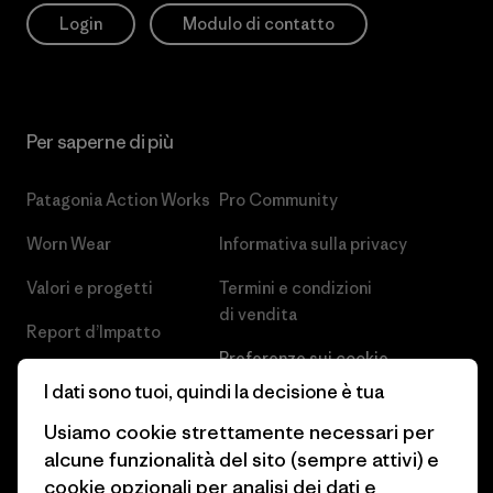
Login
Modulo di contatto
Per saperne di più
Patagonia Action Works
Pro Community
Worn Wear
Informativa sulla privacy
Valori e progetti
Termini e condizioni
di vendita
Report d’Impatto
Preferenze sui cookie
Business Unusual
I dati sono tuoi, quindi la decisione è tua
Lavora con noi
Obiettivi climatici
Usiamo cookie strettamente necessari per
Stampa e media
alcune funzionalità del sito (sempre attivi) e
1% For The Planet
cookie opzionali per analisi dei dati e
Industry program