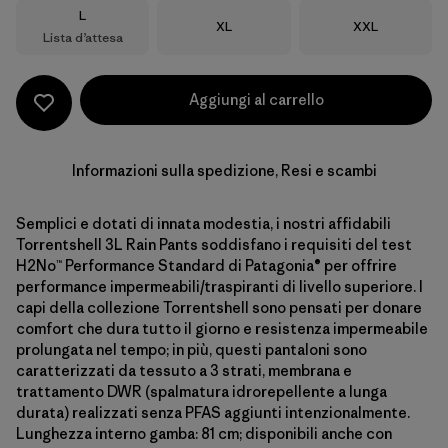
Taglia
L
Taglia
Taglia
XL
XXL
Lista d’attesa
Aggiungi al carrello
Informazioni sulla spedizione, Resi e scambi
Semplici e dotati di innata modestia, i nostri affidabili
Torrentshell 3L Rain Pants soddisfano i requisiti del test
H2No™ Performance Standard di Patagonia® per offrire
performance impermeabili/traspiranti di livello superiore. I
capi della collezione Torrentshell sono pensati per donare
comfort che dura tutto il giorno e resistenza impermeabile
prolungata nel tempo; in più, questi pantaloni sono
caratterizzati da tessuto a 3 strati, membrana e
trattamento DWR (spalmatura idrorepellente a lunga
durata) realizzati senza PFAS aggiunti intenzionalmente.
Lunghezza interno gamba: 81 cm; disponibili anche con