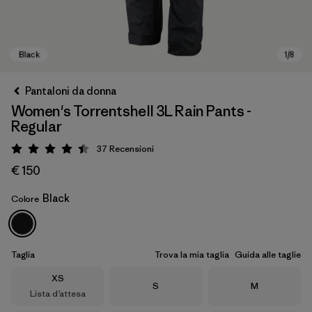
Pantaloni da donna
Women's Torrentshell 3L Rain Pants -
Regular
37
Recensioni
Valutazione: 4.4 / 5
€ 150
Black
Colore
Black
Taglia
Trova la mia taglia
Guida alle taglie
Taglia
XS
Taglia
Taglia
S
M
Lista d’attesa