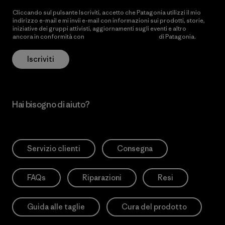
Cliccando sul pulsante Iscriviti, accetto che Patagonia utilizzi il mio
indirizzo e-mail e mi invii e-mail con informazioni sui prodotti, storie,
iniziative dei gruppi attivisti, aggiornamenti sugli eventi e altro
ancora in conformità con
l’Informativa sulla privacy
di Patagonia.
Iscriviti
Hai bisogno di aiuto?
Servizio clienti
Consegna
FAQs
Riparazioni
Resi
Guida alle taglie
Cura del prodotto