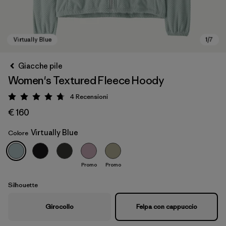
Giacche pile
Women's Textured Fleece Hoody
4
Recensioni
Valutazione: 4.8 / 5
€ 160
Virtually Blue
Colore
Virtually Blue
Promo
Promo
Silhouette
Girocollo
Felpa con cappuccio