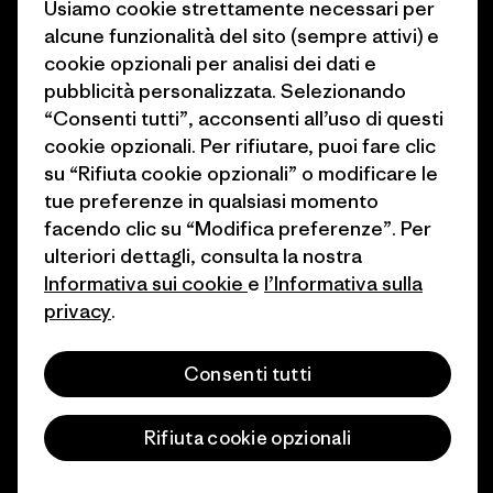
Usiamo cookie strettamente necessari per
Stampa e media
alcune funzionalità del sito (sempre attivi) e
1% For The Planet
cookie opzionali per analisi dei dati e
Industry program
Come finanziamo
pubblicità personalizzata. Selezionando
Programma di affiliazione
“Consenti tutti”, acconsenti all’uso di questi
Buoni regalo
cookie opzionali. Per rifiutare, puoi fare clic
Patagonia Italia Mappa del sito
su “Rifiuta cookie opzionali” o modificare le
Trova un negozio
tue preferenze in qualsiasi momento
facendo clic su “Modifica preferenze”. Per
ulteriori dettagli, consulta la nostra
Informativa sui cookie
e
l’Informativa sulla
privacy
.
© 2026 Patagonia, Inc. All Rights Reserved.
Consenti tutti
italiano
Rifiuta cookie opzionali