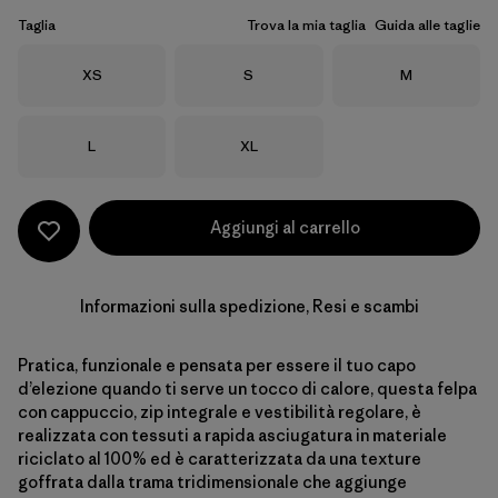
Taglia
Trova la mia taglia
Guida alle taglie
Taglia
Taglia
Taglia
XS
S
M
Taglia
Taglia
L
XL
Aggiungi al carrello
Informazioni sulla spedizione, Resi e scambi
Pratica, funzionale e pensata per essere il tuo capo
d’elezione quando ti serve un tocco di calore, questa felpa
con cappuccio, zip integrale e vestibilità regolare, è
realizzata con tessuti a rapida asciugatura in materiale
riciclato al 100% ed è caratterizzata da una texture
goffrata dalla trama tridimensionale che aggiunge