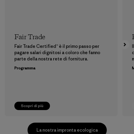
Fair Trade
Fair Trade Certified™ è il primo passo per
I
pagare salari dignitosi a coloro che fanno
d
parte della nostra rete di fornitura.
m
Programma
M
Scopri di più
La nostra impronta ecologica