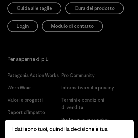
Guida alle taglie
Cura del prodotto
Login
Modulo di contatto
Per saperne di più
Patagonia Action Works
Pro Community
Worn Wear
Informativa sulla privacy
Valori e progetti
Termini e condizioni
di vendita
Report d’Impatto
Preferenze sui cookie
Business Unusual
I dati sono tuoi, quindi la decisione è tua
Lavora con noi
Obiettivi climatici