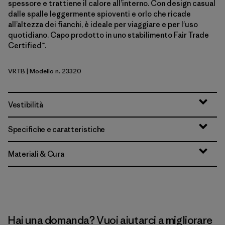
spessore e trattiene il calore all’interno. Con design casual
dalle spalle leggermente spioventi e orlo che ricade
all’altezza dei fianchi, è ideale per viaggiare e per l'uso
quotidiano. Capo prodotto in uno stabilimento Fair Trade
Certified™.
VRTB
| Modello n. 23320
Virtually Blue
Vestibilità
Specifiche e caratteristiche
Materiali & Cura
Hai una domanda? Vuoi aiutarci a migliorare