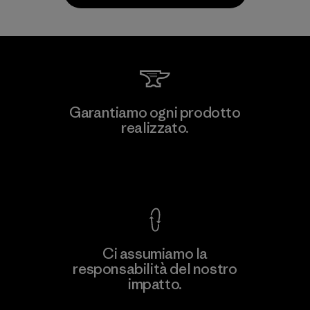
V.T. Garment Co., Ltd.
Garantiamo ogni prodotto
realizzato.
Factory
M
Garanzia Corazzata
Ci assumiamo la
responsabilità del nostro
Scopri di più
impatto.