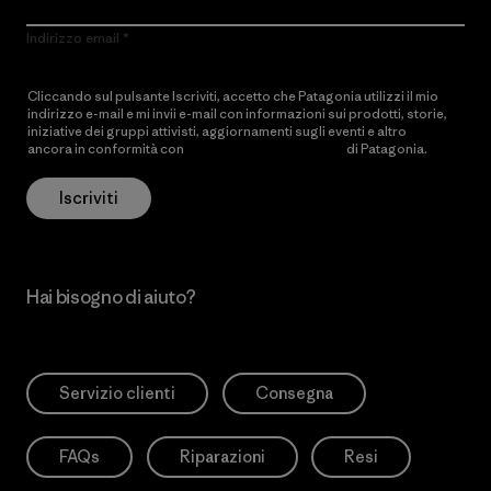
Indirizzo email
Cliccando sul pulsante Iscriviti, accetto che Patagonia utilizzi il mio
indirizzo e-mail e mi invii e-mail con informazioni sui prodotti, storie,
iniziative dei gruppi attivisti, aggiornamenti sugli eventi e altro
ancora in conformità con
l’Informativa sulla privacy
di Patagonia.
Iscriviti
Hai bisogno di aiuto?
Servizio clienti
Consegna
FAQs
Riparazioni
Resi