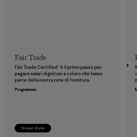
Fair Trade
Fair Trade Certified™ è il primo passo per
I
pagare salari dignitosi a coloro che fanno
d
parte della nostra rete di fornitura.
m
Programma
M
Scopri di più