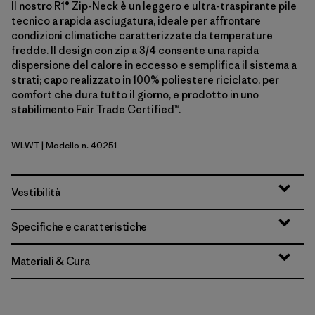
Il nostro R1® Zip-Neck è un leggero e ultra-traspirante pile
tecnico a rapida asciugatura, ideale per affrontare
condizioni climatiche caratterizzate da temperature
fredde. Il design con zip a 3/4 consente una rapida
dispersione del calore in eccesso e semplifica il sistema a
strati; capo realizzato in 100% poliestere riciclato, per
comfort che dura tutto il giorno, e prodotto in uno
stabilimento Fair Trade Certified™.
WLWT
| Modello n. 40251
Wool White
Vestibilità
Specifiche e caratteristiche
Materiali & Cura