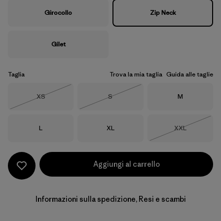
Girocollo
Zip Neck
Gilet
Taglia
Trova la mia taglia
Guida alle taglie
Taglia
Taglia
Taglia
XS
S
M
Esaurito
Esaurito
Taglia
Taglia
Taglia
L
XL
XXL
Esaurito
Aggiungi al carrello
Informazioni sulla spedizione, Resi e scambi