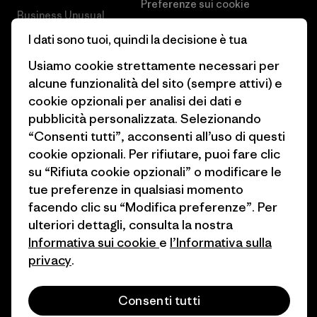
Preferenze sui cookie
Business Unusual
Lavora con noi
I dati sono tuoi, quindi la decisione è tua
Obiettivi climatici
Stampa e media
Usiamo cookie strettamente necessari per
1% For The Planet
alcune funzionalità del sito (sempre attivi) e
Industry program
cookie opzionali per analisi dei dati e
Come finanziamo
pubblicità personalizzata. Selezionando
Programma di affiliazione
Buoni regalo
“Consenti tutti”, acconsenti all’uso di questi
Patagonia Italia Mappa del sito
cookie opzionali. Per rifiutare, puoi fare clic
Trova un negozio
su “Rifiuta cookie opzionali” o modificare le
tue preferenze in qualsiasi momento
facendo clic su “Modifica preferenze”. Per
ulteriori dettagli, consulta la nostra
Informativa sui cookie
e
l’Informativa sulla
© 2026 Patagonia, Inc. All Rights Reserved.
privacy
.
Consenti tutti
italiano