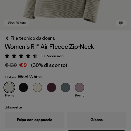
Pile tecnico da donna
Women's R1® Air Fleece Zip-Neck
33
Recensioni
Valutazione: 4.4 / 5
€ 130
€ 91
(30% di sconto)
Wool White
Colore
Wool White
Promo
Promo
Silhouette
Felpa con cappuccio
Giacca