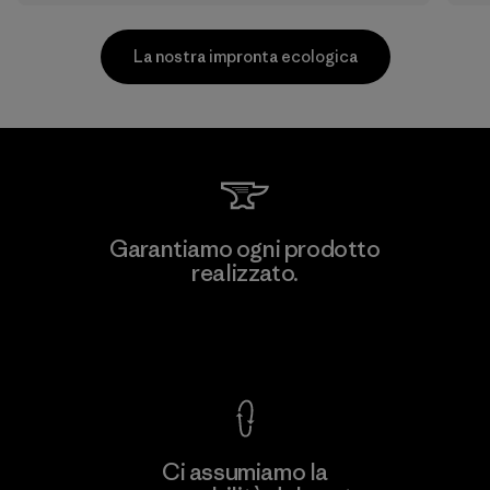
La nostra impronta ecologica
Kingwhale Industries Corp.
Garantiamo ogni prodotto
realizzato.
Material-supplier
F
Garanzia Corazzata
Ci assumiamo la