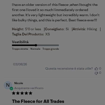
I have an older version of this fleece-,when I bought the
first one I loved it so much I immediately ordered
another. It’s very lightweight but incredibly warm. I don’t
like bulky things, and this is perfect. Best fleece ever!!!
|
|
|
Height:
5'0 or less
Consigliato:
Si
Attività:
Hiking
Taglia Del Prodotto:
XS
Vestibilità
Data
03/08/26
Questa recensione è stata utile?
0
di
0
pubblicazione
Nicole
N
Acquirente verificato
The Fleece for All Trades