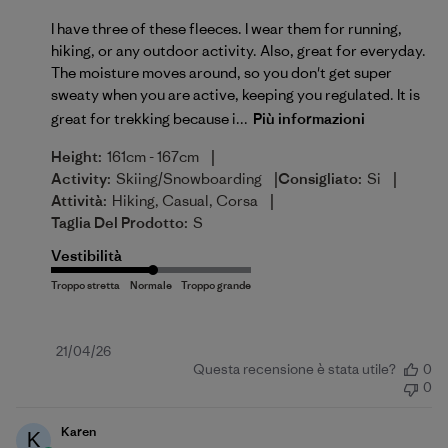
I have three of these fleeces. I wear them for running,
hiking, or any outdoor activity. Also, great for everyday.
The moisture moves around, so you don't get super
sweaty when you are active, keeping you regulated. It is
great for trekking because i...
Più informazioni
|
Height:
161cm - 167cm
|
|
Activity:
Skiing/Snowboarding
Consigliato:
Si
|
Attività:
Hiking, Casual, Corsa
Taglia Del Prodotto:
S
Vestibilità
Data
21/04/26
Questa recensione è stata utile?
0
di
0
pubblicazione
Karen
K