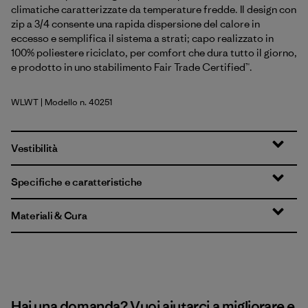
climatiche caratterizzate da temperature fredde. Il design con
zip a 3/4 consente una rapida dispersione del calore in
eccesso e semplifica il sistema a strati; capo realizzato in
100% poliestere riciclato, per comfort che dura tutto il giorno,
e prodotto in uno stabilimento Fair Trade Certified™.
WLWT
| Modello n. 40251
Wool White
Vestibilità
Specifiche e caratteristiche
Materiali & Cura
Hai una domanda? Vuoi aiutarci a migliorare e