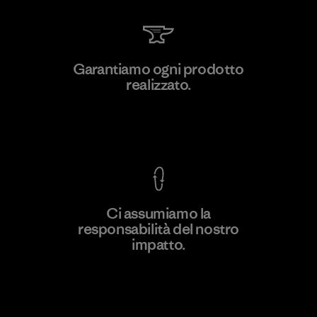
Kingwhale Industries Corp.
Garantiamo ogni prodotto
realizzato.
Material-supplier
F
Garanzia Corazzata
Ci assumiamo la
responsabilità del nostro
Scopri di più
impatto.
Scopri di più sulla nostra impronta
ecologica