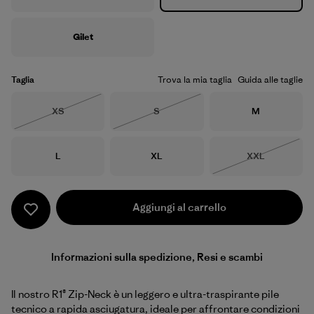
Gilet
Taglia
Trova la mia taglia
Guida alle taglie
Taglia
Taglia
Taglia
XS
S
M
Esaurito
Esaurito
Taglia
Taglia
Taglia
L
XL
XXL
Esaurito
Aggiungi al carrello
Informazioni sulla spedizione, Resi e scambi
Il nostro R1® Zip-Neck è un leggero e ultra-traspirante pile
tecnico a rapida asciugatura, ideale per affrontare condizioni