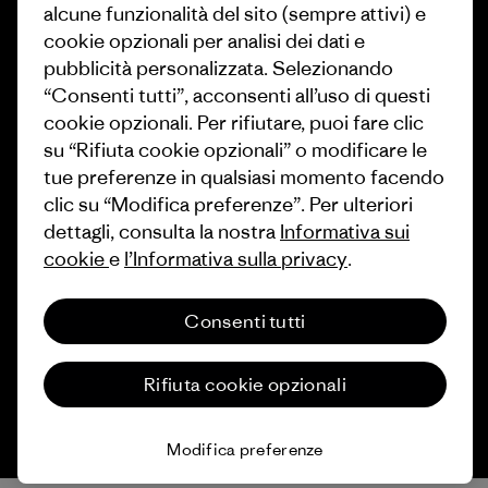
alcune funzionalità del sito (sempre attivi) e
Come finanziamo
cookie opzionali per analisi dei dati e
Programma di affiliazione
Buoni regalo
pubblicità personalizzata. Selezionando
Patagonia Italia Mappa del sito
“Consenti tutti”, acconsenti all’uso di questi
Trova un negozio
cookie opzionali. Per rifiutare, puoi fare clic
su “Rifiuta cookie opzionali” o modificare le
tue preferenze in qualsiasi momento facendo
clic su “Modifica preferenze”. Per ulteriori
dettagli, consulta la nostra
Informativa sui
© 2026 Patagonia, Inc. All Rights Reserved.
cookie
e
l’Informativa sulla privacy
.
Consenti tutti
italiano
Rifiuta cookie opzionali
Modifica preferenze