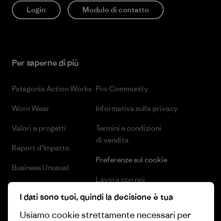
Login
Modulo di contatto
Per saperne di più
Patagonia Action Works
Pro Community
Worn Wear
Informativa sulla privacy
Valori e progetti
Termini e condizioni
di vendita
Report d’Impatto
Preferenze sui cookie
Business Unusual
Lavora con noi
Obiettivi climatici
I dati sono tuoi, quindi la decisione è tua
Stampa e media
1% For The Planet
Usiamo cookie strettamente necessari per
Industry program