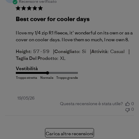
Recensore verificato
Best cover for cooler days
I love my 1/4 zip R1 fleece, it’ wonderful on its own or as a
cover on cooler days. I love them so much, I now own 8.
|
|
|
Height:
5'7 - 5'9
Consigliato:
Si
Attività:
Casual
Taglia Del Prodotto:
XL
Vestibilità
Data
19/05/26
Questa recensione è stata utile?
0
di
0
pubblicazione
Carica altre recensioni