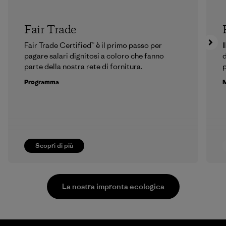
Fair Trade
Fair Trade Certified™ è il primo passo per
I
pagare salari dignitosi a coloro che fanno
d
parte della nostra rete di fornitura.
p
Programma
M
Scopri di più
La nostra impronta ecologica