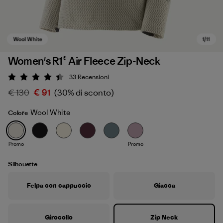
Women's R1® Air Fleece Zip-Neck
33
Recensioni
Valutazione: 4.4 / 5
€ 130
€ 91
(30% di sconto)
Wool White
Colore
Promo
Promo
Wool White
Silhouette
Felpa con cappuccio
Giacca
Girocollo
Zip Neck