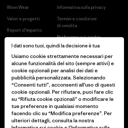
Worn Wear
Informativa sulla privacy
Valori e progetti
Termini e condizioni
di vendita
Report d’Impatto
Preferenze sui cookie
Business Unusual
I dati sono tuoi, quindi la decisione è tua
Lavora con noi
Obiettivi climatici
Usiamo cookie strettamente necessari per
Stampa e media
alcune funzionalità del sito (sempre attivi) e
1% For The Planet
cookie opzionali per analisi dei dati e
Industry program
Come finanziamo
pubblicità personalizzata. Selezionando
Programma di affiliazione
“Consenti tutti”, acconsenti all’uso di questi
Buoni regalo
cookie opzionali. Per rifiutare, puoi fare clic
Patagonia Italia Mappa del sito
su “Rifiuta cookie opzionali” o modificare le
Trova un negozio
tue preferenze in qualsiasi momento
facendo clic su “Modifica preferenze”. Per
ulteriori dettagli, consulta la nostra
Informativa sui cookie
e
l’Informativa sulla