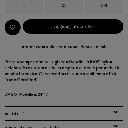
Taglia
Taglia
Taglia
L
XL
XXL
Aggiungi al carrello
Informazioni sulla spedizione, Resi e scambi
Portala sempre con te: la giacca Houdini in 100% nylon
riciclato è resistente alle intemperie e ideale per attività
ad alta intensità. Capo prodotto in uno stabilimento Fair
Trade Certified™.
DMGO
| Modello n. 24147
Dried Mango
Vestibilità
Specifiche e caratteristiche