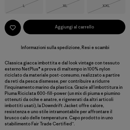
Taglia
Taglia
Taglia
L
XL
XXL
Esaurito
Esaurito
Esaurito
Aggiungi al carrello
Informazioni sulla spedizione, Resi e scambi
Classica giacca imbottita e dal look vintage con tessuto
esterno NetPlus® a prova di maltempo in 100% nylon
riciclato da materiale post-consumo, realizzato a partire
da reti da pesca dismesse, per contribuire a ridurre
l'inquinamento marino da plastica. Grazie all’imbottitura in
Piuma Riciclata 600-fill-power (un mix di piuma e piumino
ottenuti da oche e anatre, e rigenerati da altri articoli
imbottiti usati), la Downdrift Jacket offre calore,
resistenza e uno stile intramontabile per affrontare il
brusco calo delle temperature. Capo prodotto in uno
stabilimento Fair Trade Certified™.