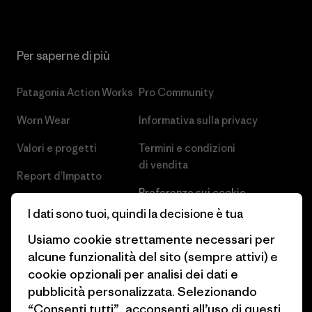
Per saperne di più
Patagonia Action Works
Pro Community
Worn Wear
Informativa sulla privacy
Valori e progetti
Termini e condizioni
di vendita
Report d’Impatto
Preferenze sui cookie
Business Unusual
I dati sono tuoi, quindi la decisione è tua
Lavora con noi
Obiettivi climatici
Usiamo cookie strettamente necessari per
Stampa e media
alcune funzionalità del sito (sempre attivi) e
1% For The Planet
cookie opzionali per analisi dei dati e
Industry program
Come finanziamo
pubblicità personalizzata. Selezionando
Programma di affiliazione
“Consenti tutti”, acconsenti all’uso di questi