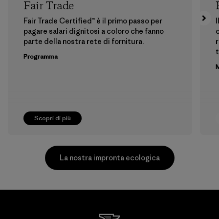
Fair Trade
Fair Trade Certified™ è il primo passo per
I
pagare salari dignitosi a coloro che fanno
c
parte della nostra rete di fornitura.
r
t
Programma
M
Scopri di più
La nostra impronta ecologica