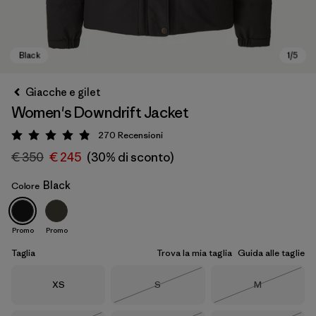
Giacche e gilet
Women's Downdrift Jacket
270
Recensioni
Valutazione: 4.8 / 5
€ 350
€ 245
(30% di sconto)
Black
Colore
Black
Promo
Promo
Taglia
Trova la mia taglia
Guida alle taglie
Taglia
Taglia
Taglia
XS
S
M
Esaurito
Esaurito