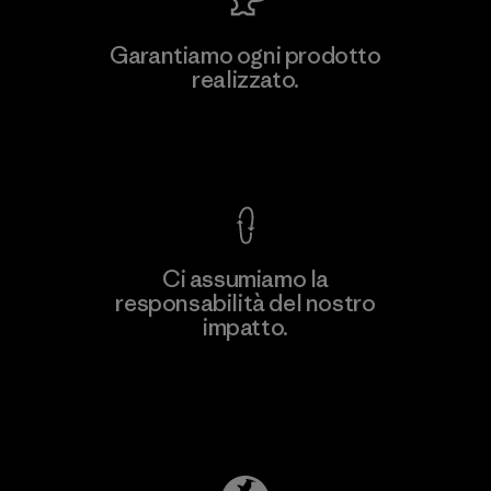
Downlite
Garantiamo ogni prodotto
realizzato.
Material-supplier
M
Garanzia Corazzata
Ci assumiamo la
responsabilità del nostro
Scopri di più
impatto.
Scopri di più sulla nostra impronta
ecologica