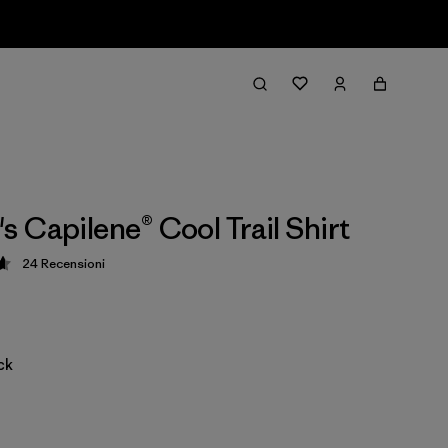
 Capilene® Cool Trail Shirt
24
Recensioni
zione: 4.7 / 5
ck