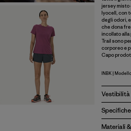
jersey misto
lyocell, con 
degli odori, 
che dona fre
incollato alla
Trail sono pe
corporeo e pe
Capo prodott
INBK
| Modell
Ink Black
Vestibilità
Specifiche
Materiali 