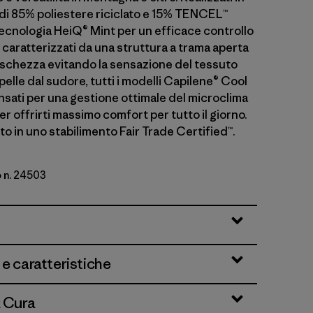
 di 85% poliestere riciclato e 15% TENCEL™
tecnologia HeiQ® Mint per un efficace controllo
e caratterizzati da una struttura a trama aperta
schezza evitando la sensazione del tessuto
 pelle dal sudore, tutti i modelli Capilene® Cool
nsati per una gestione ottimale del microclima
r offrirti massimo comfort per tutto il giorno.
o in uno stabilimento Fair Trade Certified™.
o n. 24503
 e caratteristiche
& Cura