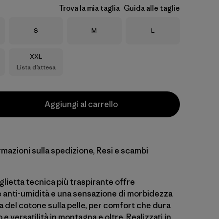
Trova la mia taglia
Guida alle taglie
Taglia
Taglia
Taglia
S
M
L
Taglia
XXL
Lista d’attesa
Aggiungi al carrello
rmazioni sulla spedizione, Resi e scambi
lietta tecnica più traspirante offre
anti-umidità e una sensazione di morbidezza
la del cotone sulla pelle, per comfort che dura
o e versatilità in montagna e oltre. Realizzati in