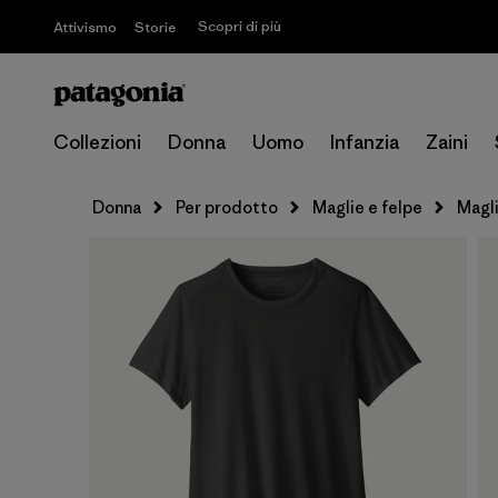
Scopri di più
Attivismo
Storie
Collezioni
Donna
Uomo
Infanzia
Zaini
Donna
Per prodotto
Maglie e felpe
Magl