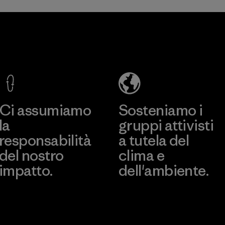
Youngone
Namdinh
Co., Ltd.
Factory
Scopri di più
Ci assumiamo
Sosteniamo i
la
gruppi attivisti
responsabilità
a tutela del
del nostro
clima e
impatto.
dell'ambiente.
Scopri di più sulla nostra
Visita Patagonia Action
impronta ecologica
Works