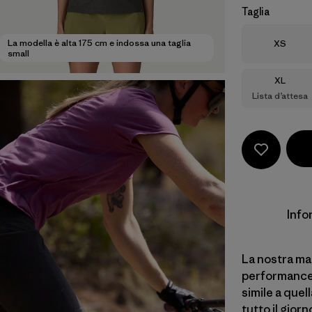
Taglia
Taglia
La modella è alta 175 cm e indossa una taglia
XS
small
Taglia
XL
Lista d’attesa
Info
La nostra mag
performance 
simile a quel
tutto il giorn