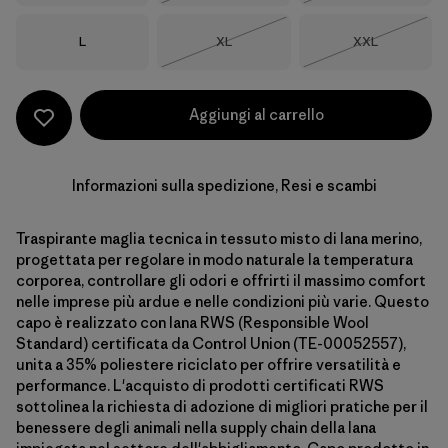
Taglia
Taglia
Taglia
L
XL
XXL
Esaurito
Esaurito
Aggiungi al carrello
Informazioni sulla spedizione, Resi e scambi
Traspirante maglia tecnica in tessuto misto di lana merino,
progettata per regolare in modo naturale la temperatura
corporea, controllare gli odori e offrirti il massimo comfort
nelle imprese più ardue e nelle condizioni più varie. Questo
capo è realizzato con lana RWS (Responsible Wool
Standard) certificata da Control Union (TE-00052557),
unita a 35% poliestere riciclato per offrire versatilità e
performance. L'acquisto di prodotti certificati RWS
sottolinea la richiesta di adozione di migliori pratiche per il
benessere degli animali nella supply chain della lana