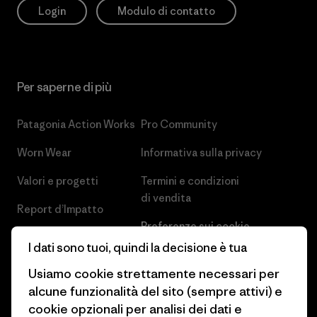
Login
Modulo di contatto
Per saperne di più
Patagonia Action Works
Pro Community
Worn Wear
Informativa sulla privacy
Valori e progetti
Termini e condizioni
di vendita
Report d’Impatto
Preferenze sui cookie
Business Unusual
I dati sono tuoi, quindi la decisione è tua
Lavora con noi
Obiettivi climatici
Usiamo cookie strettamente necessari per
Stampa e media
alcune funzionalità del sito (sempre attivi) e
1% For The Planet
cookie opzionali per analisi dei dati e
Industry program