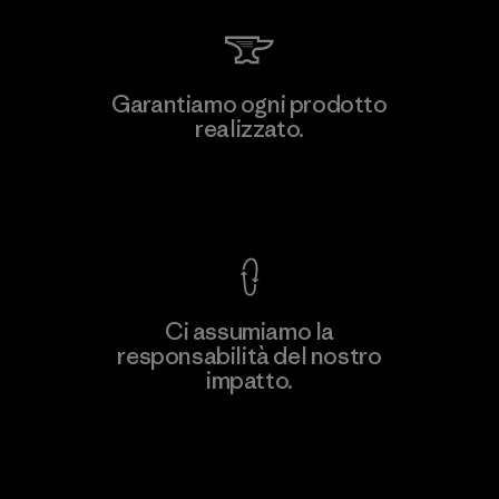
MAS Active (Pvt) Ltd. - Asialine
Garantiamo ogni prodotto
realizzato.
Factory
Garanzia Corazzata
Ci assumiamo la
responsabilità del nostro
Scopri di più
impatto.
Scopri di più sulla nostra impronta
ecologica