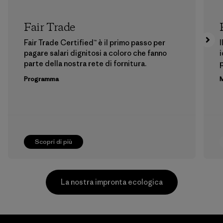
Fair Trade
Fair Trade Certified™ è il primo passo per
I
pagare salari dignitosi a coloro che fanno
i
parte della nostra rete di fornitura.
p
Programma
M
Scopri di più
La nostra impronta ecologica