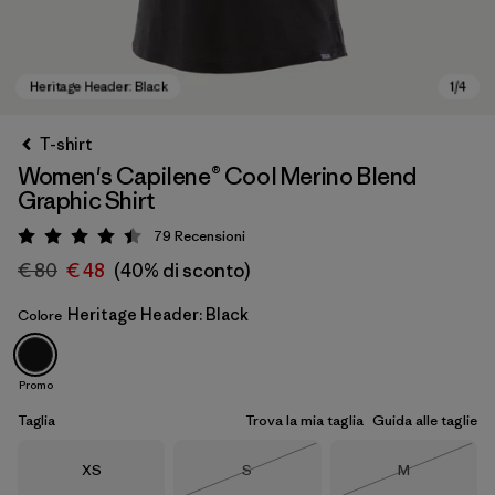
T-shirt
Women's Capilene® Cool Merino Blend
Graphic Shirt
79
Recensioni
Valutazione: 4.4 / 5
€ 80
€ 48
(40% di sconto)
Heritage Header: Black
Colore
Heritage Header: Black
Promo
Taglia
Trova la mia taglia
Guida alle taglie
Taglia
Taglia
Taglia
XS
S
M
Esaurito
Esaurito