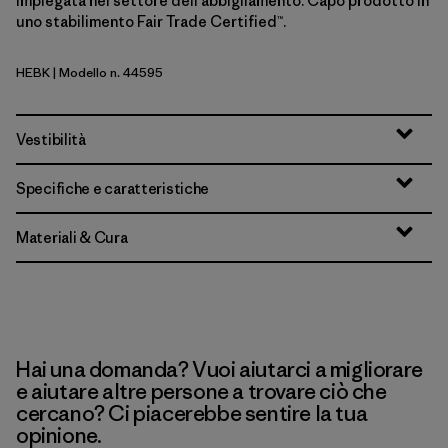
impiegata nel settore dell'abbigliamento. Capo prodotto in
uno stabilimento Fair Trade Certified™.
HEBK
| Modello n. 44595
Heritage Header: Black
Vestibilità
Specifiche e caratteristiche
Materiali & Cura
Hai una domanda? Vuoi aiutarci a migliorare
e aiutare altre persone a trovare ciò che
cercano? Ci piacerebbe sentire la tua
opinione.