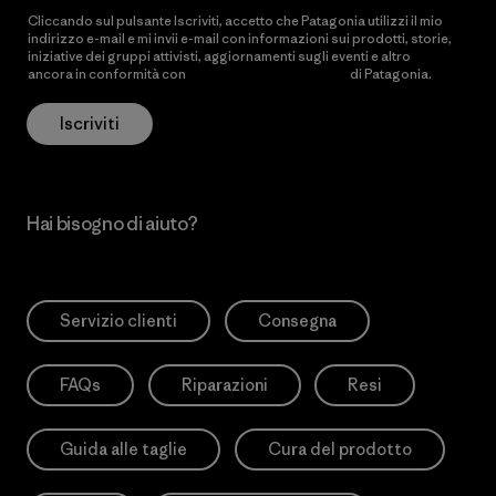
Cliccando sul pulsante Iscriviti, accetto che Patagonia utilizzi il mio
indirizzo e-mail e mi invii e-mail con informazioni sui prodotti, storie,
iniziative dei gruppi attivisti, aggiornamenti sugli eventi e altro
ancora in conformità con
l’Informativa sulla privacy
di Patagonia.
Iscriviti
Hai bisogno di aiuto?
Servizio clienti
Consegna
FAQs
Riparazioni
Resi
Guida alle taglie
Cura del prodotto