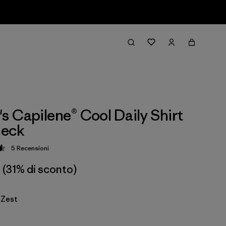
 Capilene® Cool Daily Shirt
heck
5
Recensioni
zione: 4.6 / 5
(31% di sconto)
 Zest