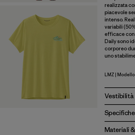
realizzata co
piacevole se
intenso. Reali
variabili (50
efficace cont
Daily sono id
corporeo dur
uno stabilime
LMZ
| Modello
Lemon Ze
Vestibilità
Specifiche
Materiali 