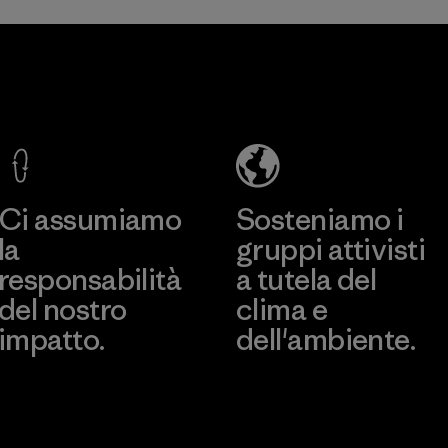
risultino
dannosi 
MAS Active
l'ambient
(Pvt) Ltd -
lavorator
Sleekline
clienti fi
Programm
Factory
Scopri di più
Ci assumiamo
Sosteniamo i
la
gruppi attivisti
responsabilità
a tutela del
del nostro
clima e
impatto.
dell'ambiente.
Scopri di più sulla nostra
Visita Patagonia Action
impronta ecologica
Works