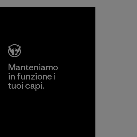
 non
per
e, per i
i e per i
nali.
a
Manteniamo
in funzione i
tuoi capi.
Worn Wear