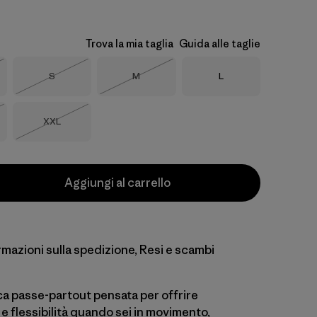
Trova la mia taglia
Guida alle taglie
Taglia
Taglia
Taglia
S
M
L
o
Esaurito
Esaurito
Taglia
XXL
o
Esaurito
Aggiungi al carrello
rmazioni sulla spedizione, Resi e scambi
ca passe-partout pensata per offrire
à e flessibilità quando sei in movimento,