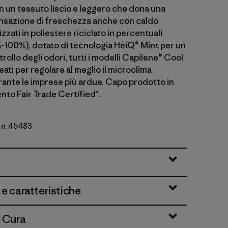
n un tessuto liscio e leggero che dona una
nsazione di freschezza anche con caldo
zzati in poliestere riciclato in percentuali
%-100%), dotato di tecnologia HeiQ® Mint per un
rollo degli odori, tutti i modelli Capilene® Cool
eati per regolare al meglio il microclima
ante le imprese più ardue. Capo prodotto in
nto Fair Trade Certified™.
 n. 45483
st
 e caratteristiche
& Cura