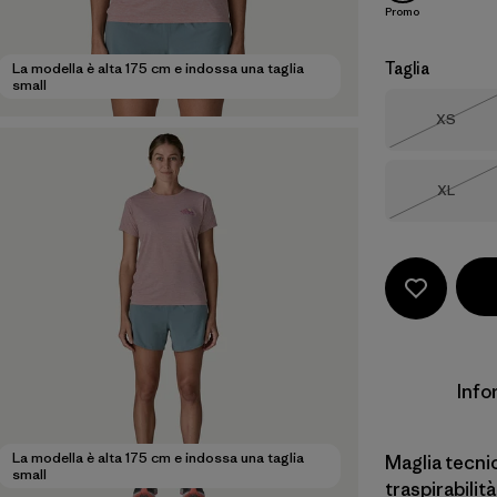
Promo
Taglia
La modella è alta 175 cm e indossa una taglia
small
Taglia
XS
Esaurit
Taglia
XL
Esaurit
Info
La modella è alta 175 cm e indossa una taglia
Maglia tecni
small
traspirabilit