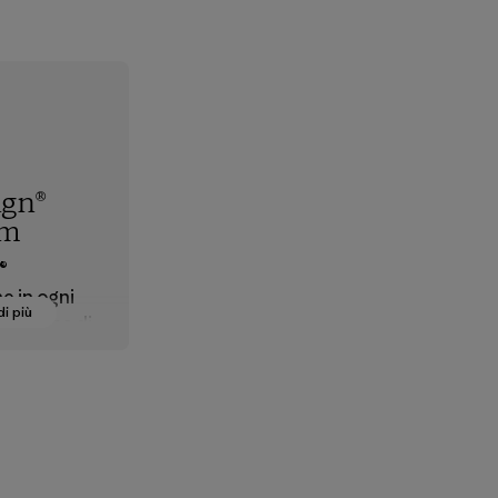
ign®
em
®
e in ogni
di più
a catena di
ne dei
tessili allo
 approvare
imici,
 materiali
ti che