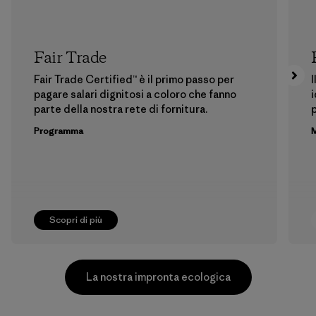
Fair Trade
Fair Trade Certified™ è il primo passo per
I
pagare salari dignitosi a coloro che fanno
i
parte della nostra rete di fornitura.
p
Programma
M
Scopri di più
La nostra impronta ecologica