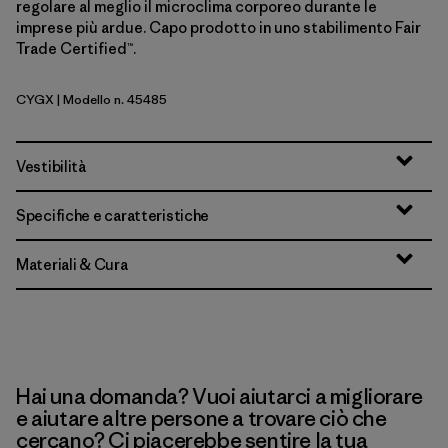
regolare al meglio il microclima corporeo durante le
imprese più ardue. Capo prodotto in uno stabilimento Fair
Trade Certified™.
CYGX
| Modello n. 45485
Canopy Green - Light Canopy Green X-Dye
Vestibilità
Specifiche e caratteristiche
Materiali & Cura
Hai una domanda? Vuoi aiutarci a migliorare
e aiutare altre persone a trovare ciò che
cercano? Ci piacerebbe sentire la tua