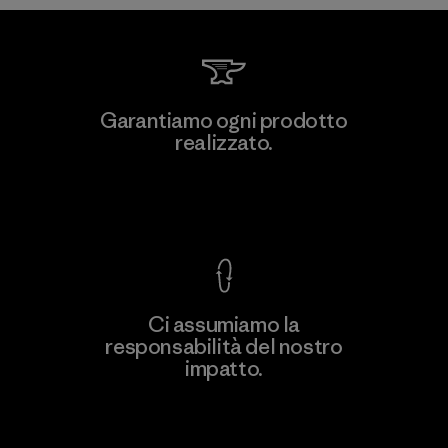
MAS Active (Pvt) Ltd. - Asialine
Garantiamo ogni prodotto
realizzato.
Factory
Garanzia Corazzata
Ci assumiamo la
responsabilità del nostro
Scopri di più
impatto.
Scopri di più sulla nostra impronta