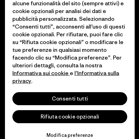
alcune funzionalità del sito (sempre attivi) e
Industry program
cookie opzionali per analisi dei dati e
Come finanziamo
pubblicità personalizzata. Selezionando
Programma di affiliazione
Buoni regalo
“Consenti tutti”, acconsenti all’uso di questi
Patagonia Italia Mappa del sito
cookie opzionali. Per rifiutare, puoi fare clic
Trova un negozio
su “Rifiuta cookie opzionali” o modificare le
tue preferenze in qualsiasi momento
facendo clic su “Modifica preferenze”. Per
ulteriori dettagli, consulta la nostra
Informativa sui cookie
e
l’Informativa sulla
© 2026 Patagonia, Inc. All Rights Reserved.
privacy
.
Consenti tutti
italiano
Rifiuta cookie opzionali
Modifica preferenze