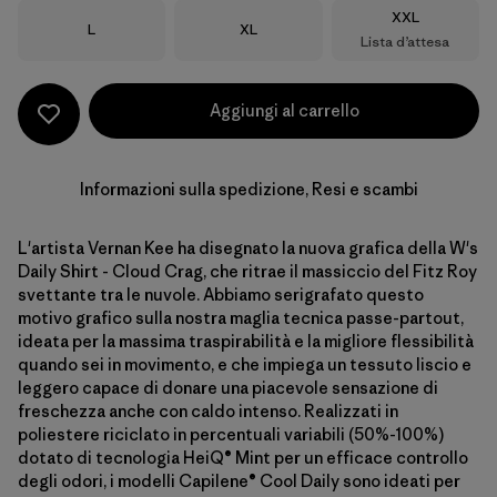
Taglia
XXL
Taglia
Taglia
L
XL
Lista d’attesa
Aggiungi al carrello
Informazioni sulla spedizione, Resi e scambi
L'artista Vernan Kee ha disegnato la nuova grafica della W's
Daily Shirt - Cloud Crag, che ritrae il massiccio del Fitz Roy
svettante tra le nuvole. Abbiamo serigrafato questo
motivo grafico sulla nostra maglia tecnica passe-partout,
ideata per la massima traspirabilità e la migliore flessibilità
quando sei in movimento, e che impiega un tessuto liscio e
leggero capace di donare una piacevole sensazione di
freschezza anche con caldo intenso. Realizzati in
poliestere riciclato in percentuali variabili (50%-100%)
dotato di tecnologia HeiQ® Mint per un efficace controllo
degli odori, i modelli Capilene® Cool Daily sono ideati per