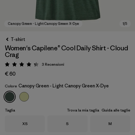
T-shirt
Women's Capilene® Cool Daily Shirt - Cloud
Crag
3
Recensioni
Valutazione: 4.3 / 5
€ 60
Canopy Green - Light Canopy Green X-Dye
Colore
Canopy Green - Light Canopy Green X-Dye
Taglia
Trova la mia taglia
Guida alle taglie
Taglia
Taglia
Taglia
XS
S
M