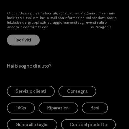
Cliccando sul pulsante Iscriviti, accetto che Patagonia utilizzi il mio
indirizzo e-mail e mi invii e-mail con informazioni sui prodotti, storie,
iniziative dei gruppi attivisti, aggiornamenti sugli eventi e altro
ancora in conformità con
l’Informativa sulla privacy
di Patagonia.
Iscriviti
Hai bisogno di aiuto?
Servizio clienti
Consegna
FAQs
Riparazioni
Resi
Guida alle taglie
Cura del prodotto