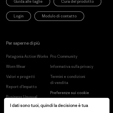
Guida alle taglie
Cura del prodotto
Login
Modulo di contatto
Per saperne di più
Patagonia Action Works
Pro Community
Worn Wear
Informativa sulla privacy
Valori e progetti
Termini e condizioni
di vendita
Report d’Impatto
Preferenze sui cookie
Business Unusual
Lavora con noi
I dati sono tuoi, quindi la decisione è tua
Obiettivi climatici
Stampa e media