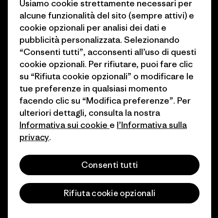
Usiamo cookie strettamente necessari per
1% For The Planet
alcune funzionalità del sito (sempre attivi) e
Industry program
cookie opzionali per analisi dei dati e
Come finanziamo
pubblicità personalizzata. Selezionando
Programma di affiliazione
Buoni regalo
“Consenti tutti”, acconsenti all’uso di questi
Patagonia Italia Mappa del sito
cookie opzionali. Per rifiutare, puoi fare clic
Trova un negozio
su “Rifiuta cookie opzionali” o modificare le
tue preferenze in qualsiasi momento
facendo clic su “Modifica preferenze”. Per
ulteriori dettagli, consulta la nostra
Informativa sui cookie
e
l’Informativa sulla
© 2026 Patagonia, Inc. All Rights Reserved.
privacy
.
Consenti tutti
italiano
Rifiuta cookie opzionali