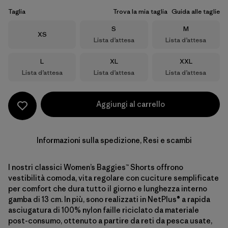
Taglia
Trova la mia taglia
Guida alle taglie
Taglia
Taglia
S
M
Taglia
XS
Lista d’attesa
Lista d’attesa
Taglia
Taglia
Taglia
L
XL
XXL
Lista d’attesa
Lista d’attesa
Lista d’attesa
Aggiungi al carrello
Informazioni sulla spedizione, Resi e scambi
I nostri classici Women’s Baggies™ Shorts offrono
vestibilità comoda, vita regolare con cuciture semplificate
per comfort che dura tutto il giorno e lunghezza interno
gamba di 13 cm. In più, sono realizzati in NetPlus® a rapida
asciugatura di 100% nylon faille riciclato da materiale
post-consumo, ottenuto a partire da reti da pesca usate,