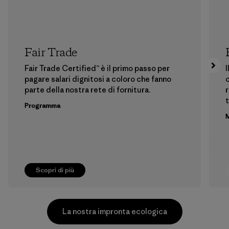
Fair Trade
Fair Trade Certified™ è il primo passo per
I
pagare salari dignitosi a coloro che fanno
c
parte della nostra rete di fornitura.
r
t
Programma
M
Scopri di più
La nostra impronta ecologica