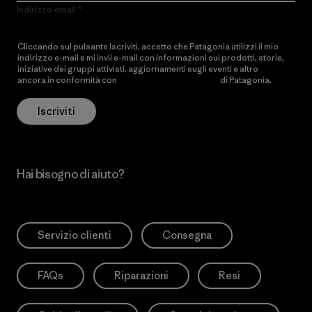
Indirizzo email
Cliccando sul pulsante Iscriviti, accetto che Patagonia utilizzi il mio
indirizzo e-mail e mi invii e-mail con informazioni sui prodotti, storie,
iniziative dei gruppi attivisti, aggiornamenti sugli eventi e altro
ancora in conformità con
l’Informativa sulla privacy
di Patagonia.
Iscriviti
Hai bisogno di aiuto?
Servizio clienti
Consegna
FAQs
Riparazioni
Resi