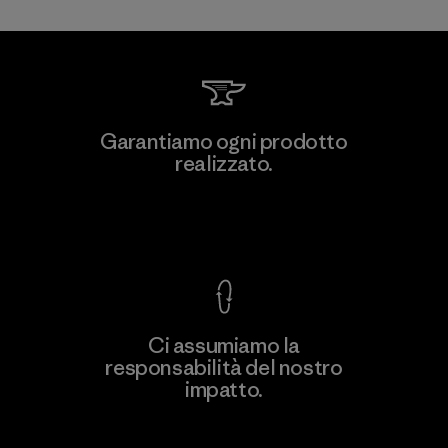
MAS Arya 2
Garantiamo ogni prodotto
realizzato.
Factory
M
Garanzia Corazzata
Ci assumiamo la
responsabilità del nostro
Scopri di più
impatto.