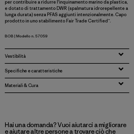
per contribuire a ridurre l'inquinamento marino da plastica,
e dotato di trattamento DWR (spalmatura idrorepellente a
lunga durata) senza PFAS aggiunti intenzionalmente. Capo
prodotto in uno stabilimento Fair Trade Certified™.
BOB
| Modello n. 57059
Black w/Black
Vestibilità
Specifiche e caratteristiche
Materiali & Cura
Hai una domanda? Vuoi aiutarci a migliorare
e aiutare altre persone a trovare ciò che