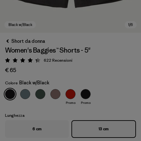
Short da donna
Women's Baggies™ Shorts - 5"
622
Recensioni
Valutazione: 4.3 / 5
€ 65
Black w/Black
Colore
Black w/Black
Promo
Promo
Lunghezza
6 cm
13 cm