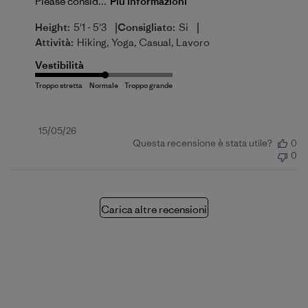
Please consid...
Più informazioni
|
|
Height:
5'1 - 5'3
Consigliato:
Si
Attività:
Hiking, Yoga, Casual, Lavoro
Vestibilità
Data
15/05/26
Questa recensione è stata utile?
0
di
0
pubblicazione
Carica altre recensioni