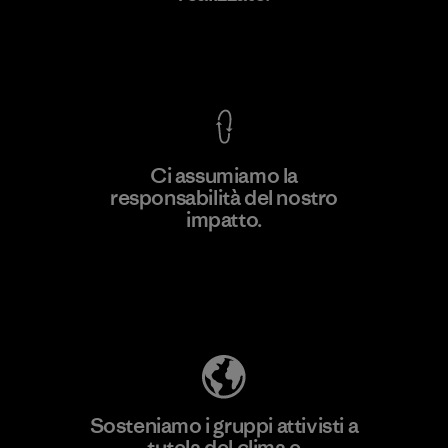
Garanzia Corazzata
Ci assumiamo la
responsabilità del nostro
Scopri di più
impatto.
Scopri di più sulla nostra impronta
ecologica
Sosteniamo i gruppi attivisti a
tutela del clima e