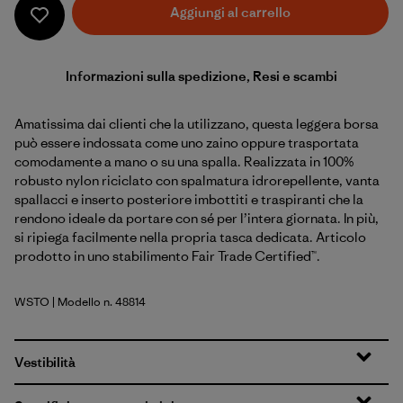
Aggiungi al carrello
Informazioni sulla spedizione, Resi e scambi
Amatissima dai clienti che la utilizzano, questa leggera borsa
può essere indossata come uno zaino oppure trasportata
comodamente a mano o su una spalla. Realizzata in 100%
robusto nylon riciclato con spalmatura idrorepellente, vanta
spallacci e inserto posteriore imbottiti e traspiranti che la
rendono ideale da portare con sé per l’intera giornata. In più,
si ripiega facilmente nella propria tasca dedicata. Articolo
prodotto in uno stabilimento Fair Trade Certified™.
WSTO
| Modello n. 48814
Weathered Stone
Vestibilità