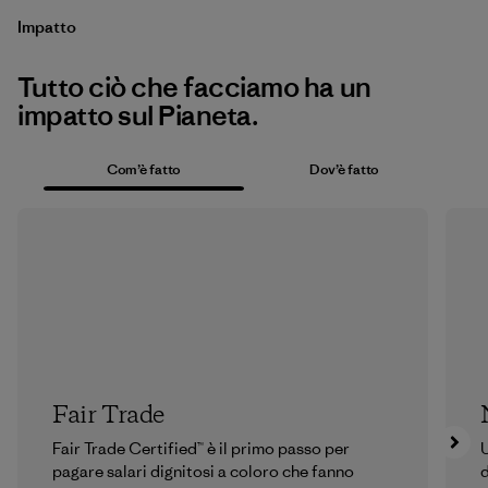
Impatto
Tutto ciò che facciamo ha un
impatto sul Pianeta.
Com’è fatto
Dov’è fatto
Fair Trade
Fair Trade Certified™ è il primo passo per
U
pagare salari dignitosi a coloro che fanno
d