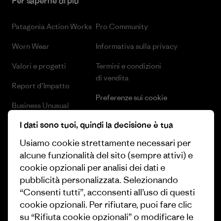
Per saperne di più
Patagonia Action Works
Pro Community
Worn Wear
Informativa sulla privacy
Valori e progetti
Termini e condizioni
di vendita
Report d’Impatto
Preferenze sui cookie
Business Unusual
Lavora con noi
I dati sono tuoi, quindi la decisione è tua
Obiettivi climatici
Stampa e media
Usiamo cookie strettamente necessari per
1% For The Planet
alcune funzionalità del sito (sempre attivi) e
Industry program
Come finanziamo
cookie opzionali per analisi dei dati e
Programma di affiliazione
pubblicità personalizzata. Selezionando
Buoni regalo
“Consenti tutti”, acconsenti all’uso di questi
Patagonia Italia Mappa del sito
cookie opzionali. Per rifiutare, puoi fare clic
Trova un negozio
su “Rifiuta cookie opzionali” o modificare le