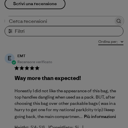
Scrivi una recensione
Cerca recensioni
Filtri
Ordina per
:
EMT
E
Recensore verificato
Way more than expected!
Honestly I did not like the appearance of this bag, the
top handles dangling when used as a pack. BUT, after
choosing this bag over other packable bags ( was in a
hurry to get one for my national park/city trip) I keep
going back, the main compartmen...
Più informazioni
|
|
Height:
5'4- 5'6
Consigliato:
Si