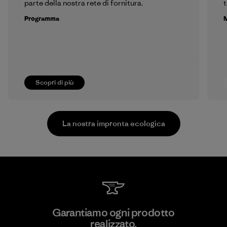
parte della nostra rete di fornitura.
t
Programma
M
Scopri di più
La nostra impronta ecologica
PT Kanindo Makmur Jaya
Garantiamo ogni prodotto
realizzato.
Factory
M