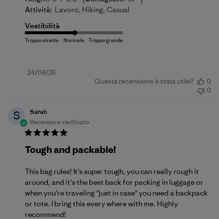
Attività:
Lavoro, Hiking, Casual
Vestibilità
Data
24/06/26
Questa recensione è stata utile?
0
di
0
pubblicazione
Sarah
S
Recensore verificato
Tough and packable!
This bag rules! It's super tough, you can really rough it
around, and it's the best back for packing in luggage or
when you're traveling "just in case" you need a backpack
or tote. I bring this every where with me. Highly
recommend!