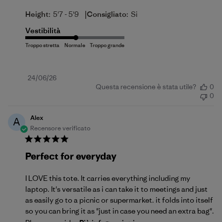
|
Height:
5'7 - 5'9
Consigliato:
Si
Vestibilità
Data
24/06/26
Questa recensione è stata utile?
0
di
0
pubblicazione
Alex
A
Recensore verificato
Perfect for everyday
I LOVE this tote. It carries everything including my
laptop. It's versatile as i can take it to meetings and just
as easily go to a picnic or supermarket. it folds into itself
so you can bring it as "just in case you need an extra bag".