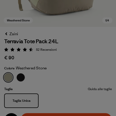
Zaini
Terravia Tote Pack 24L
82
Recensioni
Valutazione: 4.6 / 5
€ 90
Weathered Stone
Colore
Weathered Stone
Taglia
Guida alle taglie
Taglia
Taglia Unica