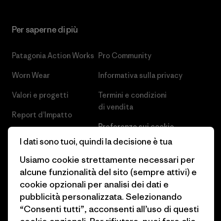
Per saperne di più
Patagonia Action Works
Pro Community
Worn Wear
Informativa sulla privacy
Valori e progetti
Termini e condizioni
di vendita
Report d’Impatto
Preferenze sui cookie
Business Unusual
I dati sono tuoi, quindi la decisione è tua
Lavora con noi
Obiettivi climatici
Usiamo cookie strettamente necessari per
Stampa e media
alcune funzionalità del sito (sempre attivi) e
1% For The Planet
cookie opzionali per analisi dei dati e
Industry program
Come finanziamo
pubblicità personalizzata. Selezionando
Programma di affiliazione
“Consenti tutti”, acconsenti all’uso di questi
Buoni regalo