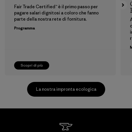
Fair Trade Certified™ è il primo passo per
pagare salari dignitosi a coloro che fanno
parte della nostra rete di fornitura.
A
c
Programma
i
r
M
Scopri di più
La nostra impronta ecologica