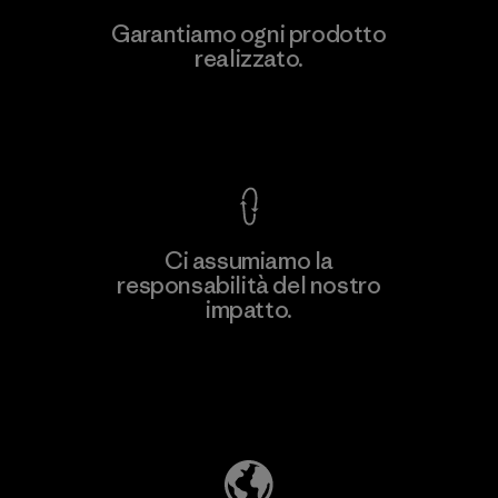
Arvind Limited (Shirting and
Garantiamo ogni prodotto
Khaki Divisions)
realizzato.
F
Material-supplier
Garanzia Corazzata
Ci assumiamo la
responsabilità del nostro
Scopri di più
impatto.
Scopri di più sulla nostra impronta
ecologica