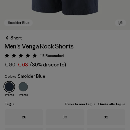
Short
Men's Venga Rock Shorts
113
Recensioni
Valutazione: 4.7 / 5
€ 90
€ 63
(30% di sconto)
Smolder Blue
Colore
Smolder Blue
Promo
Promo
Taglia
Trova la mia taglia
Guida alle taglie
Taglia
Taglia
Taglia
28
30
32