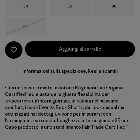
Taglia
Taglia
Taglia
34
36
38
Taglia
40
Esaurito
Aggiungi al carrello
Informazioni sulla spedizione, Resi e scambi
Con un tessuto misto in cotone Regenerative Organic
Certified™ ed elastan, e la giusta flessibilità per
trascorrere un'intera giornata in falesia nel massimo
comfort, i nostri Venga Rock Shorts, dal look casual ma
ottimizzati nei dettagli, vivono per misurarsi con
l'arrampicata su roccia. Lunghezza interno gamba: 25 cm.
Capo prodotto in uno stabilimento Fair Trade Certified™.