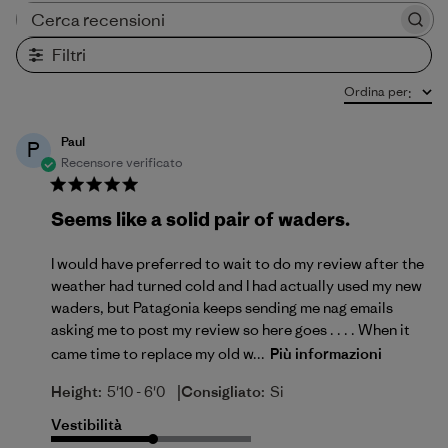
Cerca recensioni
Filtri
Ordina per
:
Paul
P
Recensore verificato
Seems like a solid pair of waders.
I would have preferred to wait to do my review after the
weather had turned cold and I had actually used my new
waders, but Patagonia keeps sending me nag emails
asking me to post my review so here goes . . . . When it
came time to replace my old w...
Più informazioni
|
Height:
5'10 - 6'0
Consigliato:
Si
Vestibilità