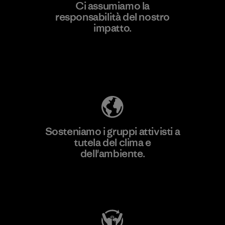
Ci assumiamo la
responsabilità del nostro
Scopri di più
impatto.
Scopri di più sulla nostra impronta
ecologica
Sosteniamo i gruppi attivisti a
tutela del clima e
dell'ambiente.
Visita Patagonia Action Works