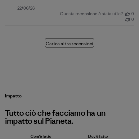
Data
22/06/26
Questa recensione è stata utile?
0
di
0
pubblicazione
Carica altre recensioni
Impatto
Tutto ciò che facciamo ha un
impatto sul Pianeta.
Com’è fatto
Dov’è fatto