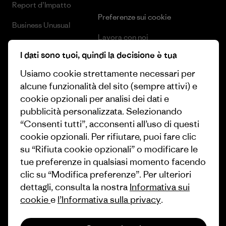
Report d’Impatto
Preferenze sui cookie
Business Unusual
Lavora con noi
Obiettivi climatici
I dati sono tuoi, quindi la decisione è tua
Stampa e media
1% For The Planet
Usiamo cookie strettamente necessari per
Industry program
alcune funzionalità del sito (sempre attivi) e
Come finanziamo
cookie opzionali per analisi dei dati e
Programma di affiliazione
Buoni regalo
pubblicità personalizzata. Selezionando
Patagonia Italia Mappa del sito
“Consenti tutti”, acconsenti all’uso di questi
Trova un negozio
cookie opzionali. Per rifiutare, puoi fare clic
su “Rifiuta cookie opzionali” o modificare le
tue preferenze in qualsiasi momento facendo
clic su “Modifica preferenze”. Per ulteriori
dettagli, consulta la nostra
Informativa sui
© 2026 Patagonia, Inc. All Rights Reserved.
cookie
e
l’Informativa sulla privacy
.