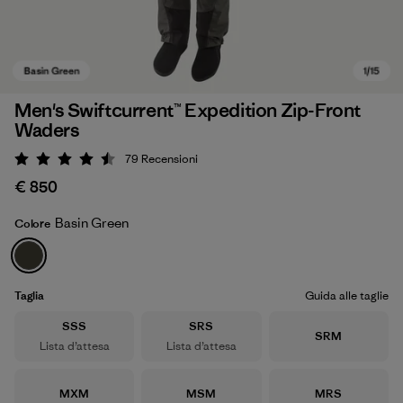
Men's Swiftcurrent™ Expedition Zip-Front
Waders
79
Recensioni
Valutazione: 4.5 / 5
€ 850
Basin Green
Colore
Basin Green
Taglia
Guida alle taglie
Taglia
Taglia
SSS
SRS
Taglia
SRM
Lista d’attesa
Lista d’attesa
Taglia
Taglia
Taglia
MXM
MSM
MRS