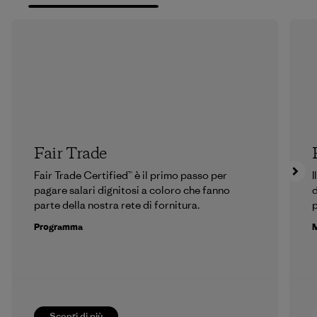
Fair Trade
Fair Trade Certified™ è il primo passo per
I
pagare salari dignitosi a coloro che fanno
d
parte della nostra rete di fornitura.
p
Programma
M
Scopri di più