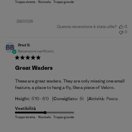
Data
29/07/26
Questa recensione è stata utile?
0
di
0
pubblicazione
Brad B.
BB
Recensore verificato
Great Waders
These are great waders. They are only missing one small
feature, a place to hang a fly, like a piece of Velcro.
|
|
Height:
5'10 - 6'0
Consigliato:
Si
Attività:
Pesca
Vestibilità