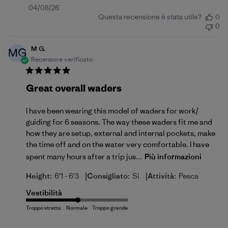
Data
04/08/26
Questa recensione è stata utile?
0
di
0
pubblicazione
M G.
MG
Recensore verificato
Great overall waders
I have been wearing this model of waders for work/
guiding for 6 seasons. The way these waders fit me and
how they are setup, external and internal pockets, make
the time off and on the water very comfortable. I have
spent many hours after a trip jus...
Più informazioni
|
|
Height:
6'1 - 6'3
Consigliato:
Si
Attività:
Pesca
Vestibilità