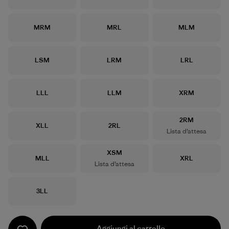
Taglia
Taglia
Taglia
MRM
MRL
MLM
Taglia
Taglia
Taglia
LSM
LRM
LRL
Taglia
Taglia
Taglia
LLL
LLM
XRM
Taglia
2RM
Taglia
Taglia
XLL
2RL
Lista d’attesa
Taglia
XSM
Taglia
Taglia
MLL
XRL
Lista d’attesa
Taglia
3LL
Aggiungi al carrello