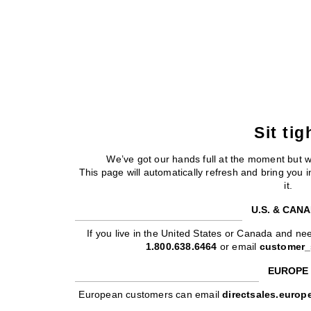
Sit tig
We’ve got our hands full at the moment but 
This page will automatically refresh and bring you
it.
U.S. & CAN
If you live in the United States or Canada and nee
1.800.638.6464
or email
customer_
EUROPE
European customers can email
directsales.euro