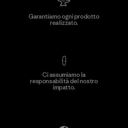
Manufacturing Sportswear Joint
Garantiamo ogni prodotto
Stock Company - Thai Binh
realizzato.
M
Branch
Factory
Garanzia Corazzata
Ci assumiamo la
responsabilità del nostro
Scopri di più
impatto.
Scopri di più sulla nostra impronta
ecologica