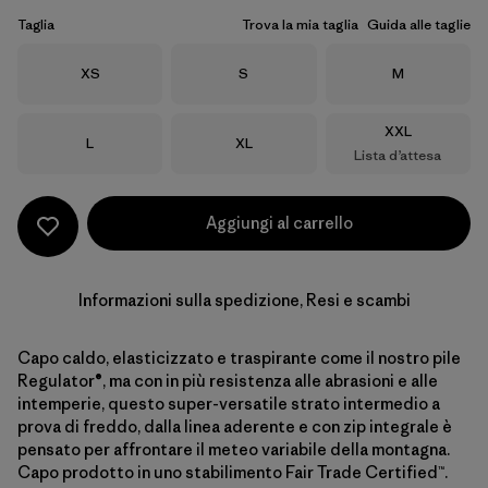
Taglia
Trova la mia taglia
Guida alle taglie
Taglia
Taglia
Taglia
XS
S
M
Taglia
XXL
Taglia
Taglia
L
XL
Lista d’attesa
Aggiungi al carrello
Informazioni sulla spedizione, Resi e scambi
Capo caldo, elasticizzato e traspirante come il nostro pile
Regulator®, ma con in più resistenza alle abrasioni e alle
intemperie, questo super-versatile strato intermedio a
prova di freddo, dalla linea aderente e con zip integrale è
pensato per affrontare il meteo variabile della montagna.
Capo prodotto in uno stabilimento Fair Trade Certified™.