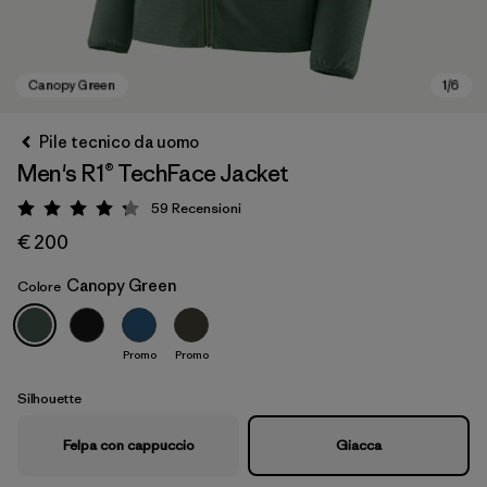
Pile tecnico da uomo
Men's R1® TechFace Jacket
59
Recensioni
Valutazione: 4.2 / 5
€ 200
Canopy Green
Colore
Canopy Green
Promo
Promo
Silhouette
Felpa con cappuccio
Giacca