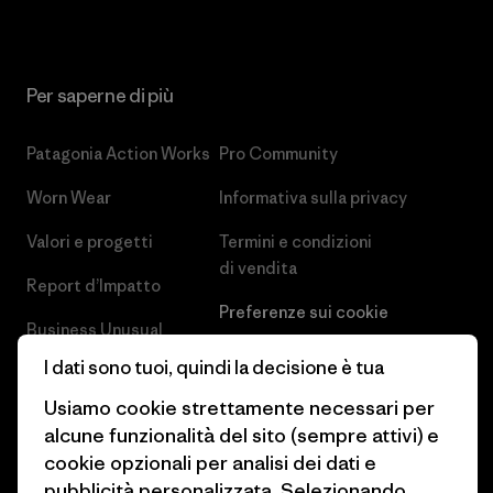
Per saperne di più
Patagonia Action Works
Pro Community
Worn Wear
Informativa sulla privacy
Valori e progetti
Termini e condizioni
di vendita
Report d’Impatto
Preferenze sui cookie
Business Unusual
Lavora con noi
I dati sono tuoi, quindi la decisione è tua
Obiettivi climatici
Stampa e media
Usiamo cookie strettamente necessari per
1% For The Planet
alcune funzionalità del sito (sempre attivi) e
Industry program
cookie opzionali per analisi dei dati e
Come finanziamo
pubblicità personalizzata. Selezionando
Programma di affiliazione