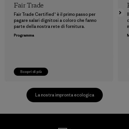
Fair Trade
Fair Trade Certified™ è il primo passo per
I
pagare salari dignitosi a coloro che fanno
d
parte della nostra rete di fornitura.
m
Programma
M
Scopri di più
La nostra impronta ecologica