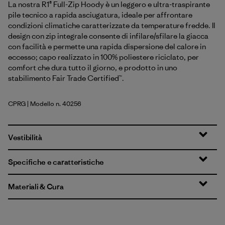
La nostra R1® Full-Zip Hoody è un leggero e ultra-traspirante
pile tecnico a rapida asciugatura, ideale per affrontare
condizioni climatiche caratterizzate da temperature fredde. Il
design con zip integrale consente di infilare/sfilare la giacca
con facilità e permette una rapida dispersione del calore in
eccesso; capo realizzato in 100% poliestere riciclato, per
comfort che dura tutto il giorno, e prodotto in uno
stabilimento Fair Trade Certified™.
CPRG
| Modello n. 40256
Caper Green
Vestibilità
Specifiche e caratteristiche
Materiali & Cura