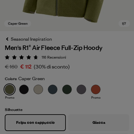
Seasonal Inspiration
Men's R1® Air Fleece Full-Zip Hoody
116
Recensioni
Valutazione: 4.7 / 5
€ 160
€ 112
(30% di sconto)
Caper Green
Colore
Caper Green
Promo
Promo
Silhouette
Felpa con cappuccio
Giacca