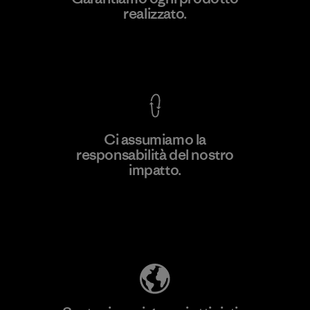
realizzato.
Material-supplier
F
Garanzia Corazzata
Ci assumiamo la
responsabilità del nostro
Scopri di più
impatto.
Scopri di più sulla nostra impronta
ecologica