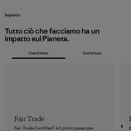
Impatto
Tutto ciò che facciamo ha un
impatto sul Pianeta.
Com’è fatto
Dov’è fatto
Fair Trade
Fair Trade Certified™ è il primo passo per
I