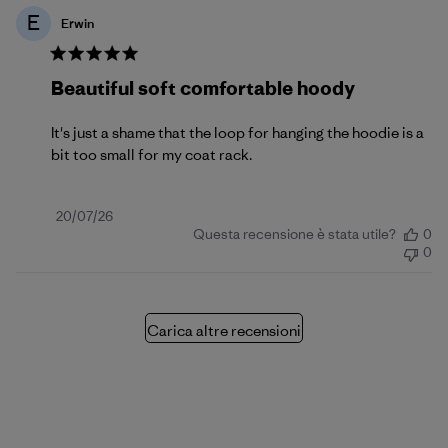
E
Erwin
Beautiful soft comfortable hoody
It's just a shame that the loop for hanging the hoodie is a
bit too small for my coat rack.
Data
20/07/26
Questa recensione è stata utile?
0
di
0
pubblicazione
Carica altre recensioni