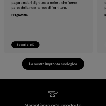
pagare salari dignitosi a coloro che fanno
d
parte della nostra rete di fornitura.
p
Programma
M
Scopri di più
La nostra impronta ecologica
Kingwhale Industries Corp.
Garantiamo ogni prodotto