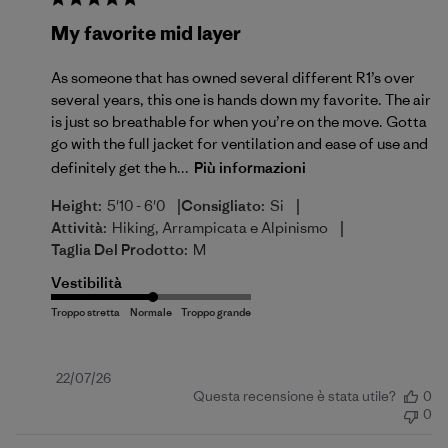
My favorite mid layer
As someone that has owned several different R1’s over
several years, this one is hands down my favorite. The air
is just so breathable for when you’re on the move. Gotta
go with the full jacket for ventilation and ease of use and
definitely get the h...
Più informazioni
|
|
Height:
5'10 - 6'0
Consigliato:
Si
|
Attività:
Hiking, Arrampicata e Alpinismo
Taglia Del Prodotto:
M
Vestibilità
Data
22/07/26
Questa recensione è stata utile?
0
di
0
pubblicazione