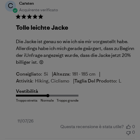
Carsten
C
Acquirente verificato
Tolle leichte Jacke
Die Jacke ist genau so wie ich sie mir vorgestellt habe.
Allerdings habe ich mich gerade geärgert, dass zu Beginn
der iUnfrage angezeigt wurde, dass die Jacke jetzt 20%
billiger ist. 😡
|
|
Consigliato:
Si
Altezza:
181 - 185 cm
|
Attività:
Hiking, Ciclismo
Taglia Del Prodotto:
L
Vestibilità
Data
11/07/26
Questa recensione è stata utile?
0
di
0
pubblicazione