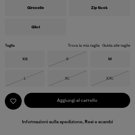
Girocollo
Zip Neck
Gilet
Taglia
Trova la mia taglia
Guida alle taglie
Taglia
Taglia
Taglia
XS
S
M
Esaurito
Taglia
Taglia
Taglia
L
XL
XXL
Esaurito
Esaurito
Esaurito
Aggiungi al carrello
Informazioni sulla spedizione, Resi e scambi