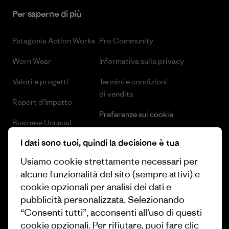
Per saperne di più
Patagonia Action Works
Pro Community
Worn Wear
Informativa sulla privacy
Valori e progetti
Termini e condizioni
di vendita
Report d’Impatto
Preferenze sui cookie
Business Unusual
Lavora con noi
I dati sono tuoi, quindi la decisione è tua
Obiettivi climatici
Stampa e media
Usiamo cookie strettamente necessari per
1% For The Planet
alcune funzionalità del sito (sempre attivi) e
Industry program
Come finanziamo
cookie opzionali per analisi dei dati e
Programma di affiliazione
pubblicità personalizzata. Selezionando
Buoni regalo
“Consenti tutti”, acconsenti all’uso di questi
Patagonia Italia Mappa del sito
cookie opzionali. Per rifiutare, puoi fare clic
Trova un negozio