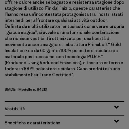
offrire calore anche se bagnato e resistenza stagione dopo
stagione di utilizzo. Fin dall’inizio, queste caratteristiche
l’hanno resa un’incontestata protagonista tra i nostri strati
intermedi per affrontare qualsiasi attività outdoor.
Definita da molti utilizzatori entusiasti come vera e propria
“giacca magica”, si avvale di una funzionale combinazione
che riunisce vestibilità ottimizzata per una libertà di
movimento ancora maggiore, imbottitura PrimaLoft® Gold
Insulation Eco da 60 g/m² in 100% poliestere riciclato da
materiale post-consumo, con tecnologia P.U.R.E.™
(Produced Using Reduced Emissions), e tessuto esterno e
fodera in 100% poliestere riciclato. Capo prodotto in uno
stabilimento Fair Trade Certified™.
SMDB
| Modello n. 84213
Smolder Blue
Vestibilità
Specifiche e caratteristiche