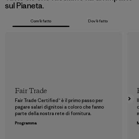
sul Pianeta.
Com’è fatto
Dov’è fatto
Fair Trade
Fair Trade Certified™ è il primo passo per
I
pagare salari dignitosi a coloro che fanno
d
parte della nostra rete di fornitura.
m
Programma
M