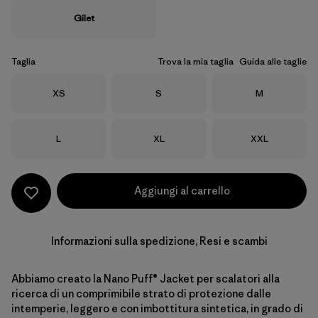
Gilet
Taglia
Trova la mia taglia
Guida alle taglie
Taglia
Taglia
Taglia
XS
S
M
Taglia
Taglia
Taglia
L
XL
XXL
Aggiungi al carrello
Informazioni sulla spedizione, Resi e scambi
Abbiamo creato la Nano Puff® Jacket per scalatori alla
ricerca di un comprimibile strato di protezione dalle
intemperie, leggero e con imbottitura sintetica, in grado di