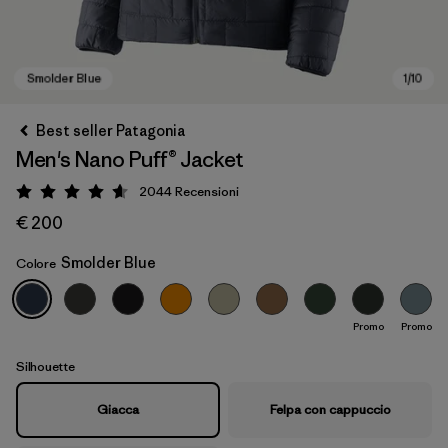
Best seller Patagonia
Men's Nano Puff® Jacket
2044
Recensioni
Valutazione: 4.6 / 5
€ 200
Smolder Blue
Colore
Smolder Blue
Promo
Promo
Silhouette
Giacca
Felpa con cappuccio