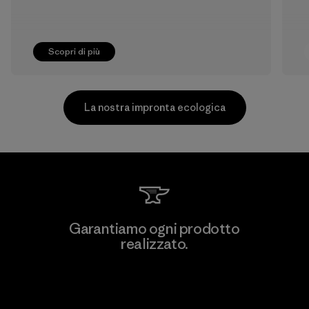
Scopri di più
La nostra impronta ecologica
PrimaLoft, Inc.
Garantiamo ogni prodotto
realizzato.
Material-supplier
F
Garanzia Corazzata