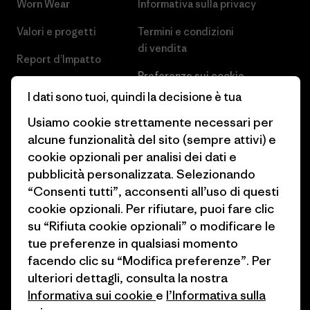
Worn Wear
Informativa sulla privacy
Valori e progetti
Termini e condizioni
di vendita
Report d’Impatto
Preferenze sui cookie
Business Unusual
I dati sono tuoi, quindi la decisione è tua
Lavora con noi
Obiettivi climatici
Usiamo cookie strettamente necessari per
Stampa e media
alcune funzionalità del sito (sempre attivi) e
1% For The Planet
cookie opzionali per analisi dei dati e
Industry program
Come finanziamo
pubblicità personalizzata. Selezionando
Programma di affiliazione
“Consenti tutti”, acconsenti all’uso di questi
Buoni regalo
cookie opzionali. Per rifiutare, puoi fare clic
Patagonia Italia Mappa del sito
su “Rifiuta cookie opzionali” o modificare le
Trova un negozio
tue preferenze in qualsiasi momento
facendo clic su “Modifica preferenze”. Per
ulteriori dettagli, consulta la nostra
Informativa sui cookie
e
l’Informativa sulla