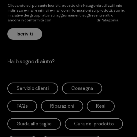
Cliccando sul pulsante Iscriviti, accetto che Patagonia utilizzi il mio
indirizzo e-mail e mi invii e-mail con informazioni sui prodotti, storie,
iniziative dei gruppi attivisti, aggiornamenti sugli eventi e altro
ancora in conformità con
l’Informativa sulla privacy
di Patagonia.
Iscriviti
Hai bisogno di aiuto?
Servizio clienti
Consegna
FAQs
Riparazioni
Resi
Guida alle taglie
Cura del prodotto