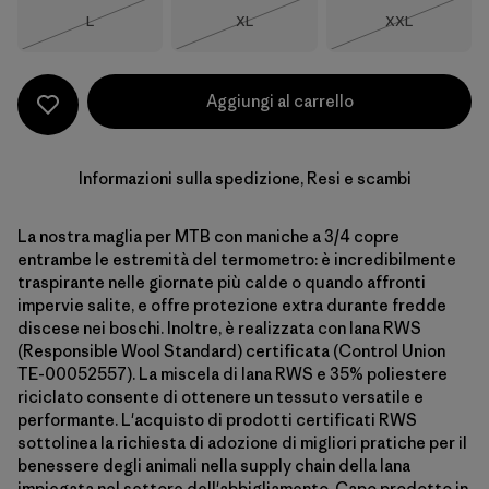
Taglia
Taglia
Taglia
L
XL
XXL
Esaurito
Esaurito
Esaurito
Aggiungi al carrello
Informazioni sulla spedizione, Resi e scambi
La nostra maglia per MTB con maniche a 3/4 copre
entrambe le estremità del termometro: è incredibilmente
traspirante nelle giornate più calde o quando affronti
impervie salite, e offre protezione extra durante fredde
discese nei boschi. Inoltre, è realizzata con lana RWS
(Responsible Wool Standard) certificata (Control Union
TE-00052557). La miscela di lana RWS e 35% poliestere
riciclato consente di ottenere un tessuto versatile e
performante. L'acquisto di prodotti certificati RWS
sottolinea la richiesta di adozione di migliori pratiche per il
benessere degli animali nella supply chain della lana
impiegata nel settore dell'abbigliamento. Capo prodotto in