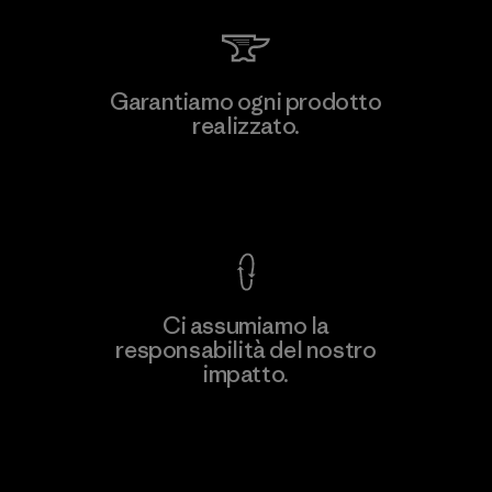
MAS Active (Pvt) Ltd. - Asialine
Garantiamo ogni prodotto
realizzato.
Factory
Garanzia Corazzata
Ci assumiamo la
responsabilità del nostro
Scopri di più
impatto.
Scopri di più sulla nostra impronta
ecologica