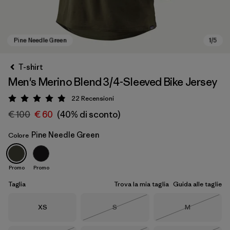
T-shirt
Men's Merino Blend 3/4-Sleeved Bike Jersey
22
Recensioni
Valutazione: 4.9 / 5
€ 100
€ 60
(40% di sconto)
Pine Needle Green
Colore
Pine Needle Green
Promo
Promo
Taglia
Trova la mia taglia
Guida alle taglie
Taglia
Taglia
Taglia
XS
S
M
Esaurito
Esaurito