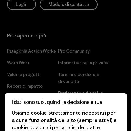
Login
Modulo di contatto
Per saperne di più
Patagonia Action Works
Pro Community
Worn Wear
Informativa sulla privacy
Valori e progetti
Termini e condizioni
di vendita
Report d’Impatto
Preferenze sui cookie
Business Unusual
I dati sono tuoi, quindi la decisione è tua
Lavora con noi
Obiettivi climatici
Usiamo cookie strettamente necessari per
Stampa e media
alcune funzionalità del sito (sempre attivi) e
1% For The Planet
cookie opzionali per analisi dei dati e
Industry program