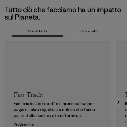
Tutto ciò che facciamo ha un impatto
sul Pianeta.
Com’è fatto
Dov’è fatto
Fair Trade
Fair Trade Certified™ è il primo passo per
I
pagare salari dignitosi a coloro che fanno
c
parte della nostra rete di fornitura.
r
t
Programma