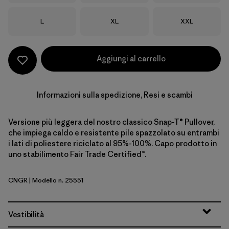
Taglia
Taglia
Taglia
L
XL
XXL
Aggiungi al carrello
Informazioni sulla spedizione, Resi e scambi
Versione più leggera del nostro classico Snap-T® Pullover,
che impiega caldo e resistente pile spazzolato su entrambi
i lati di poliestere riciclato al 95%-100%. Capo prodotto in
uno stabilimento Fair Trade Certified™.
CNGR
| Modello n. 25551
Canopy Green
Vestibilità