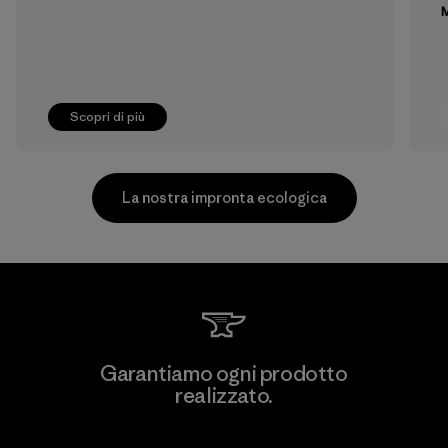
M
Scopri di più
La nostra impronta ecologica
Pettenati
Garantiamo ogni prodotto
realizzato.
Material-supplier
F