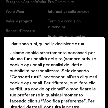
Patagonia Action Works
Pro Community
Worn Wear
Informativa sulla privacy
Valori e progetti
Termini e condizioni
di vendita
Report d’Impatto
Preferenze sui cookie
Business Unusual
I dati sono tuoi, quindi la decisione è tua
Lavora con noi
Obiettivi climatici
Usiamo cookie strettamente necessari per
Stampa e media
alcune funzionalità del sito (sempre attivi) e
1% For The Planet
cookie opzionali per analisi dei dati e
Industry program
Come finanziamo
pubblicità personalizzata. Selezionando
Programma di affiliazione
“Consenti tutti”, acconsenti all’uso di questi
Buoni regalo
cookie opzionali. Per rifiutare, puoi fare clic
Patagonia Italia Mappa del sito
su “Rifiuta cookie opzionali” o modificare le
Trova un negozio
tue preferenze in qualsiasi momento
facendo clic su “Modifica preferenze”. Per
ulteriori dettagli, consulta la nostra