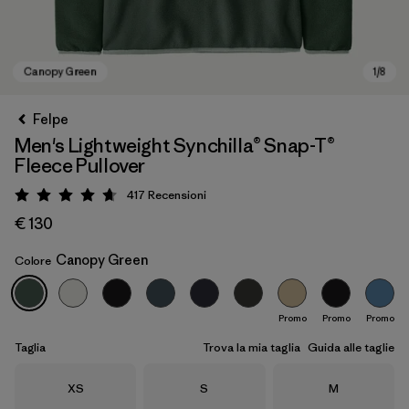
Felpe
Men's Lightweight Synchilla® Snap-T®
Fleece Pullover
417
Recensioni
Valutazione: 4.7 / 5
€ 130
Canopy Green
Colore
Canopy Green
Promo
Promo
Promo
Taglia
Trova la mia taglia
Guida alle taglie
Taglia
Taglia
Taglia
XS
S
M