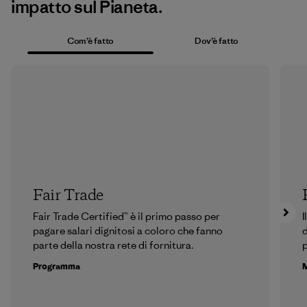
impatto sul Pianeta.
Com’è fatto
Dov’è fatto
Fair Trade
Fair Trade Certified™ è il primo passo per
I
pagare salari dignitosi a coloro che fanno
d
parte della nostra rete di fornitura.
p
Programma
M