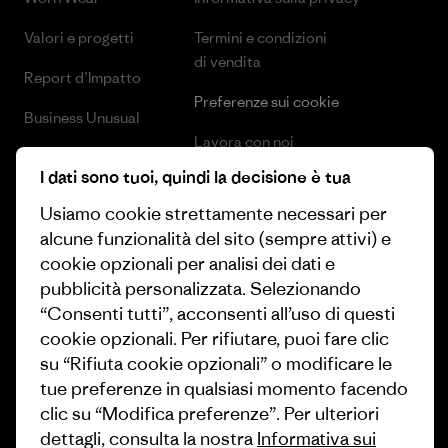
Valori e progetti
Termini e condizioni
di vendita
Report d’Impatto
Preferenze sui cookie
Business Unusual
Lavora con noi
Obiettivi climatici
I dati sono tuoi, quindi la decisione è tua
Stampa e media
1% For The Planet
Usiamo cookie strettamente necessari per
Industry program
alcune funzionalità del sito (sempre attivi) e
Come finanziamo
cookie opzionali per analisi dei dati e
Programma di affiliazione
Buoni regalo
pubblicità personalizzata. Selezionando
Patagonia Italia Mappa del sito
“Consenti tutti”, acconsenti all’uso di questi
Trova un negozio
cookie opzionali. Per rifiutare, puoi fare clic
su “Rifiuta cookie opzionali” o modificare le
tue preferenze in qualsiasi momento facendo
clic su “Modifica preferenze”. Per ulteriori
dettagli, consulta la nostra
Informativa sui
© 2026 Patagonia, Inc. All Rights Reserved.