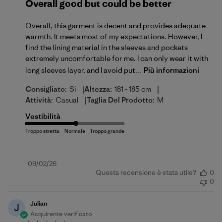
Overall good but could be better
Overall, this garment is decent and provides adequate
warmth. It meets most of my expectations. However, I
find the lining material in the sleeves and pockets
extremely uncomfortable for me. I can only wear it with
long sleeves layer, and I avoid put...
Più informazioni
|
|
Consigliato:
Si
Altezza:
181 - 185 cm
|
Attività:
Casual
Taglia Del Prodotto:
M
Vestibilità
Data
09/02/26
Questa recensione è stata utile?
0
di
0
pubblicazione
Julian
J
Acquirente verificato