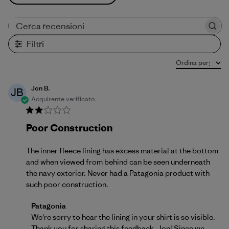
Cerca recensioni
Filtri
Ordina per
:
Jon B.
JB
Acquirente verificato
Poor Construction
The inner fleece lining has excess material at the bottom
and when viewed from behind can be seen underneath
the navy exterior. Never had a Patagonia product with
such poor construction.
Commenti del proprietario del negozio sulla recensio
Patagonia
We're sorry to hear the lining in your shirt is so visible. 
Thank you for sharing this feedback, Jon! Since we 