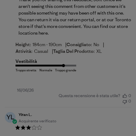
aren't seeing this comment from other customers it's 
possible something may have been off with this one. 
You can return it via our return portal, or at our Toronto 
store if that's more convenient. You can find our store 
locations 
here
.
|
|
Height:
184cm - 190cm
Consigliato:
No
|
Attività:
Casual
Taglia Del Prodotto:
XL
Vestibilità
Data
16/06/26
Questa recensione è stata utile?
0
di
0
pubblicazione
Yiran L.
YL
Acquirente verificato