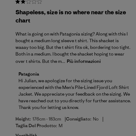
Shapeless, size is no where near the size
chart
What is going on with Patagonia sizing? Along with this I
bought a medium long sleeve t shirt. This shacket is
waaay too big. But the t shirt fits ok, bordering too tight.
Both in a medium. I bought the shacket hoping to wear
over t shirts. But the m...
Più informazioni
Commenti del proprietario del negozio sulla recensio
Patagonia
Hi Julian, we apologize for the sizing issue you 
experienced with the Men's Pile-Lined Fjord Loft Shirt 
Jacket. We appreciate your feedback on the sizing. We 
have reached out to you directly for further assistance. 
Thank you for letting us know.
|
|
Height:
176cm - 183cm
Consigliato:
No
Taglia Del Prodotto:
M
Vestibilità