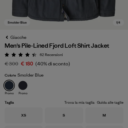
Giacche
Men's Pile-Lined Fjord Loft Shirt Jacket
62
Recensioni
Valutazione: 4.4 / 5
€ 300
€ 180
(40% di sconto)
Smolder Blue
Colore
Smolder Blue
Promo
Promo
Taglia
Trova la mia taglia
Guida alle taglie
Taglia
Taglia
Taglia
XS
S
M