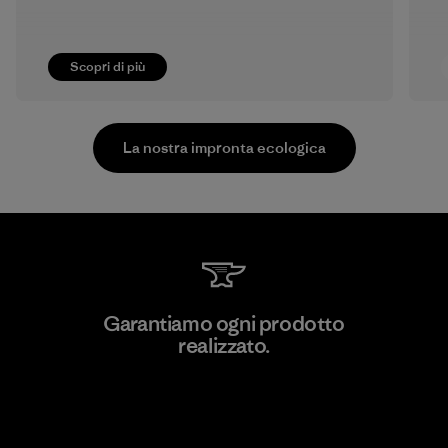
Scopri di più
La nostra impronta ecologica
Formosa Taffeta Co., Ltd.
Garantiamo ogni prodotto
realizzato.
Material-supplier
F
Garanzia Corazzata