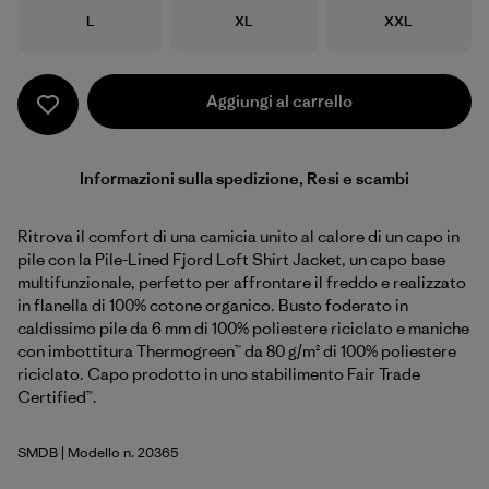
Taglia
Taglia
Taglia
L
XL
XXL
Aggiungi al carrello
Informazioni sulla spedizione, Resi e scambi
Ritrova il comfort di una camicia unito al calore di un capo in
pile con la Pile-Lined Fjord Loft Shirt Jacket, un capo base
multifunzionale, perfetto per affrontare il freddo e realizzato
in flanella di 100% cotone organico. Busto foderato in
caldissimo pile da 6 mm di 100% poliestere riciclato e maniche
con imbottitura Thermogreen™ da 80 g/m² di 100% poliestere
riciclato. Capo prodotto in uno stabilimento Fair Trade
Certified™.
SMDB
| Modello n. 20365
Smolder Blue