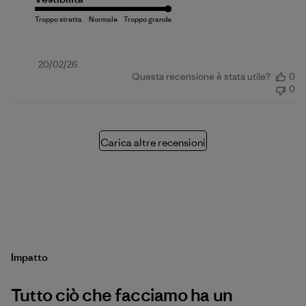
Data
20/02/26
Questa recensione è stata utile?
0
di
0
pubblicazione
Carica altre recensioni
Impatto
Tutto ciò che facciamo ha un