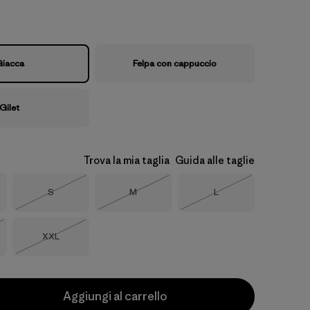
iacca
Felpa con cappuccio
Gilet
Trova la mia taglia
Guida alle taglie
Taglia
Taglia
Taglia
S
M
L
Esaurito
Esaurito
Esaurito
Taglia
XXL
o
Esaurito
Aggiungi al carrello