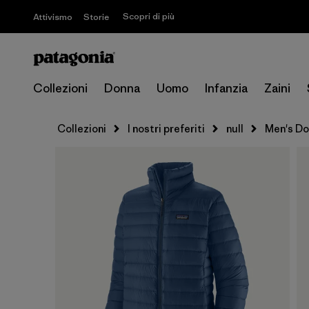
Scopri di più
Attivismo
Storie
Collezioni
Donna
Uomo
Infanzia
Zaini
Collezioni
I nostri preferiti
null
Men's Do