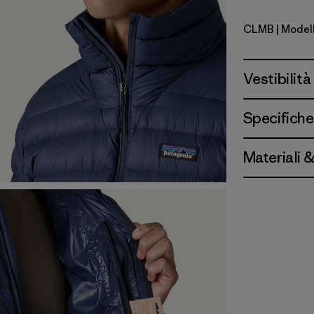
CLMB
| Model
Clement B
Vestibilità
Specifiche
Materiali 