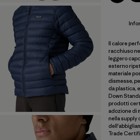
Info
Il calore perf
racchiuso ne
leggero capo
esterno ripst
materiale po
dismesse, pe
da plastica,
Down Standard
prodotti cert
adozione di m
nella supply 
dell'abbiglia
Trade Certif