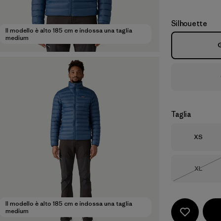
Silhouette
Il modello è alto 185 cm e indossa una taglia
medium
G
Taglia
Taglia
XS
Taglia
XL
Esaurit
Il modello è alto 185 cm e indossa una taglia
medium