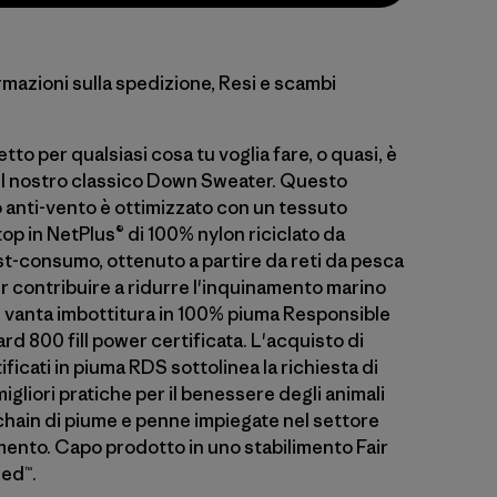
rmazioni sulla spedizione, Resi e scambi
etto per qualsiasi cosa tu voglia fare, o quasi, è
l nostro classico Down Sweater. Questo
 anti-vento è ottimizzato con un tessuto
op in NetPlus® di 100% nylon riciclato da
st-consumo, ottenuto a partire da reti da pesca
r contribuire a ridurre l'inquinamento marino
 e vanta imbottitura in 100% piuma Responsible
 800 fill power certificata. L'acquisto di
ificati in piuma RDS sottolinea la richiesta di
igliori pratiche per il benessere degli animali
chain di piume e penne impiegate nel settore
mento. Capo prodotto in uno stabilimento Fair
ied™.