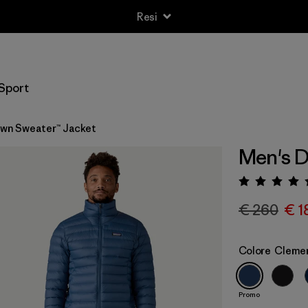
Resi
Sport
wn Sweater™ Jacket
Men's D
Valuta
€ 260
€ 1
Colore
Clemen
Promo