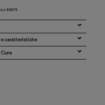
lo n. 84675
lue
 e caratteristiche
& Cura