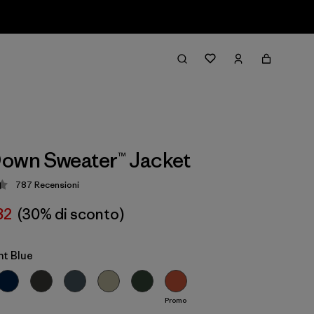
own Sweater™ Jacket
787
Recensioni
zione: 4.4 / 5
82
(30% di sconto)
t Blue
Promo