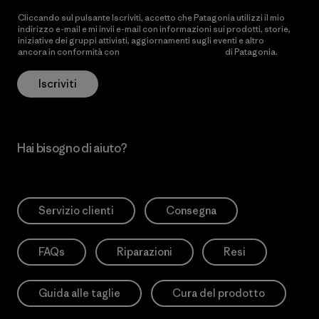
Cliccando sul pulsante Iscriviti, accetto che Patagonia utilizzi il mio
indirizzo e-mail e mi invii e-mail con informazioni sui prodotti, storie,
iniziative dei gruppi attivisti, aggiornamenti sugli eventi e altro
ancora in conformità con
l’Informativa sulla privacy
di Patagonia.
Iscriviti
Hai bisogno di aiuto?
Servizio clienti
Consegna
FAQs
Riparazioni
Resi
Guida alle taglie
Cura del prodotto