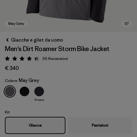
Giacche e gilet da uomo
Men's Dirt Roamer Storm Bike Jacket
55
Recensioni
Valutazione: 4.4 / 5
€ 340
May Grey
Colore
May Grey
Promo
Kit
Giacca
Pantaloni