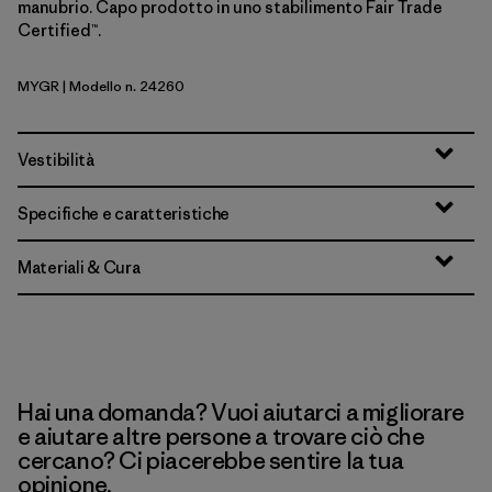
manubrio. Capo prodotto in uno stabilimento Fair Trade
Certified™.
MYGR
| Modello n. 24260
May Grey
Vestibilità
Specifiche e caratteristiche
Materiali & Cura
Hai una domanda? Vuoi aiutarci a migliorare
e aiutare altre persone a trovare ciò che
cercano? Ci piacerebbe sentire la tua
opinione.