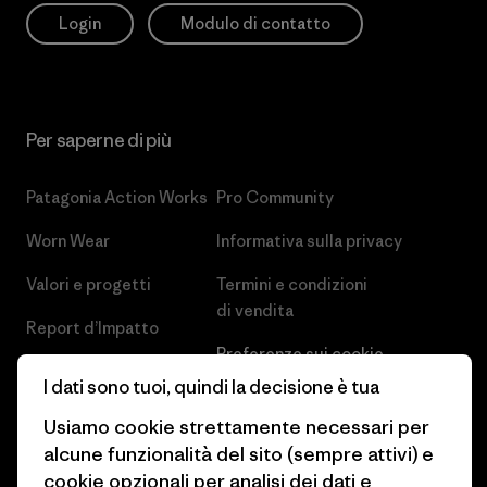
Login
Modulo di contatto
Per saperne di più
Patagonia Action Works
Pro Community
Worn Wear
Informativa sulla privacy
Valori e progetti
Termini e condizioni
di vendita
Report d’Impatto
Preferenze sui cookie
Business Unusual
I dati sono tuoi, quindi la decisione è tua
Lavora con noi
Obiettivi climatici
Usiamo cookie strettamente necessari per
Stampa e media
alcune funzionalità del sito (sempre attivi) e
1% For The Planet
cookie opzionali per analisi dei dati e
Industry program