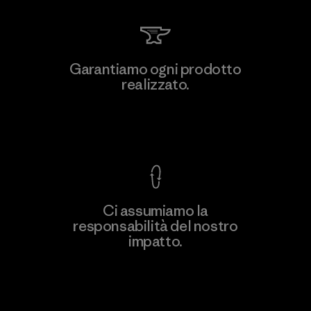
Toyota Tsusho
Garantiamo ogni prodotto
realizzato.
Material-supplier
F
Garanzia Corazzata
Ci assumiamo la
responsabilità del nostro
Scopri di più
impatto.
Scopri di più sulla nostra impronta
ecologica