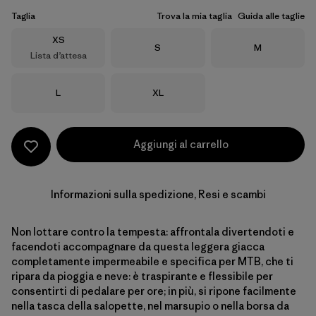
Taglia
Trova la mia taglia
Guida alle taglie
Taglia
XS
Taglia
Taglia
S
M
Lista d’attesa
Taglia
Taglia
L
XL
Aggiungi al carrello
Informazioni sulla spedizione, Resi e scambi
Non lottare contro la tempesta: affrontala divertendoti e
facendoti accompagnare da questa leggera giacca
completamente impermeabile e specifica per MTB, che ti
ripara da pioggia e neve: è traspirante e flessibile per
consentirti di pedalare per ore; in più, si ripone facilmente
nella tasca della salopette, nel marsupio o nella borsa da