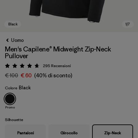
Uomo
Men's Capilene® Midweight Zip-Neck
Pullover
295
Recensioni
Valutazione: 4.7 / 5
€ 100
€ 60
(40% di sconto)
Black
Colore
Black
Promo
Silhouette
Pantaloni
Girocollo
Zip-Neck