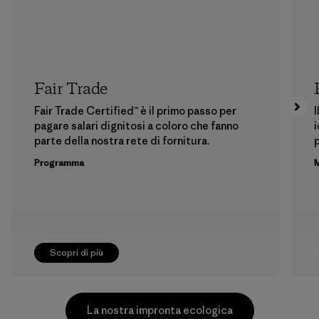
Fair Trade
Fair Trade Certified™ è il primo passo per
I
pagare salari dignitosi a coloro che fanno
i
parte della nostra rete di fornitura.
p
Programma
M
Scopri di più
La nostra impronta ecologica