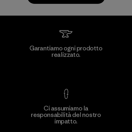
MAS Active (Pvt) Ltd - Sleekline
Garantiamo ogni prodotto
realizzato.
Factory
M
Garanzia Corazzata
Ci assumiamo la
responsabilità del nostro
Scopri di più
impatto.