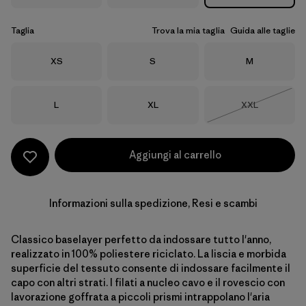
Taglia
Trova la mia taglia
Guida alle taglie
Taglia
Taglia
Taglia
XS
S
M
Taglia
Taglia
Taglia
L
XL
XXL
Esaurito
Aggiungi al carrello
Informazioni sulla spedizione, Resi e scambi
Classico baselayer perfetto da indossare tutto l'anno,
realizzato in 100% poliestere riciclato. La liscia e morbida
superficie del tessuto consente di indossare facilmente il
capo con altri strati. I filati a nucleo cavo e il rovescio con
lavorazione goffrata a piccoli prismi intrappolano l'aria