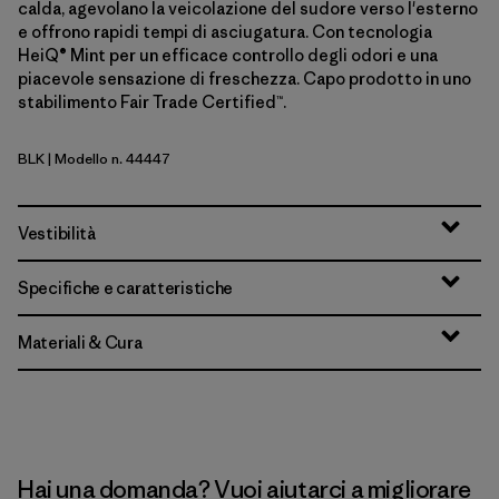
calda, agevolano la veicolazione del sudore verso l'esterno
e offrono rapidi tempi di asciugatura. Con tecnologia
HeiQ® Mint per un efficace controllo degli odori e una
piacevole sensazione di freschezza. Capo prodotto in uno
stabilimento Fair Trade Certified™.
BLK
| Modello n. 44447
Black
Vestibilità
Specifiche e caratteristiche
Materiali & Cura
Hai una domanda? Vuoi aiutarci a migliorare