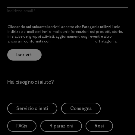
Indirizzo email
Cliccando sul pulsante Iscriviti, accetto che Patagonia utilizzi il mio
indirizzo e-mail e mi invii e-mail con informazioni sui prodotti, storie,
iniziative dei gruppi attivisti, aggiornamenti sugli eventi e altro
ancora in conformità con
l’Informativa sulla privacy
di Patagonia.
Iscriviti
Hai bisogno di aiuto?
Servizio clienti
Consegna
FAQs
Riparazioni
Resi