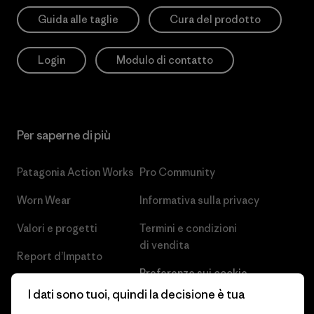
Guida alle taglie
Cura del prodotto
Login
Modulo di contatto
Per saperne di più
Patagonia Action Works
Pro Community
Worn Wear
Informativa sulla privacy
Valori e progetti
Termini e condizioni
di vendita
Report d’Impatto
Preferenze sui cookie
Business Unusual
I dati sono tuoi, quindi la decisione è tua
Lavora con noi
Obiettivi climatici