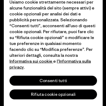
Usiamo cookie strettamente necessari per
Stampa e media
alcune funzionalità del sito (sempre attivi) e
1% For The Planet
cookie opzionali per analisi dei dati e
Industry program
Come finanziamo
pubblicità personalizzata. Selezionando
Programma di affiliazione
“Consenti tutti”, acconsenti all’uso di questi
Buoni regalo
cookie opzionali. Per rifiutare, puoi fare clic
Patagonia Italia Mappa del sito
su “Rifiuta cookie opzionali” o modificare le
Trova un negozio
tue preferenze in qualsiasi momento
facendo clic su “Modifica preferenze”. Per
ulteriori dettagli, consulta la nostra
Informativa sui cookie
e
l’Informativa sulla
privacy
.
© 2026 Patagonia, Inc. All Rights Reserved.
Consenti tutti
italiano
Rifiuta cookie opzionali