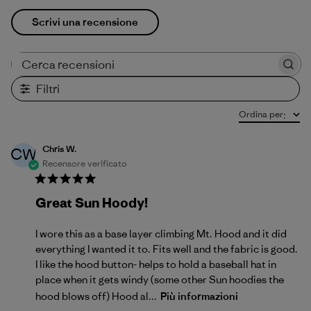
Scrivi una recensione
Cerca recensioni
Filtri
Ordina per
:
Chris W.
CW
Recensore verificato
Great Sun Hoody!
I wore this as a base layer climbing Mt. Hood and it did
everything I wanted it to. Fits well and the fabric is good.
I like the hood button- helps to hold a baseball hat in
place when it gets windy (some other Sun hoodies the
hood blows off) Hood al...
Più informazioni