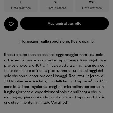
Taglia
Taglia
Taglia
L
XL
XXL
Lista d’attesa
Lista d’attesa
Lista d’attesa
Aggiungi al carrello
Informazioni sulla spedizione, Resi e scambi
Il nostro capo tecnico che protegge maggiormente dal sole
offre performance traspirante, rapidi tempi di asciugatura e
protezione solare 40+ UPF. La struttura a maglia singola con
filato compatto offre una protezione naturale dai raggi del
sole che non si deteriora con i lavaggi. Realizzati in jersey di
100% poliestere riciclato, i modelli tecnici Capilene® Cool Sun
sono ideati per regolare al meglio il microclima corporeo in
lunghe giornate di esposizione al sole sia sull'acqua che in
montagna, quando si suda in abbondanza. Capo prodotto in
uno stabilimento Fair Trade Certified™.