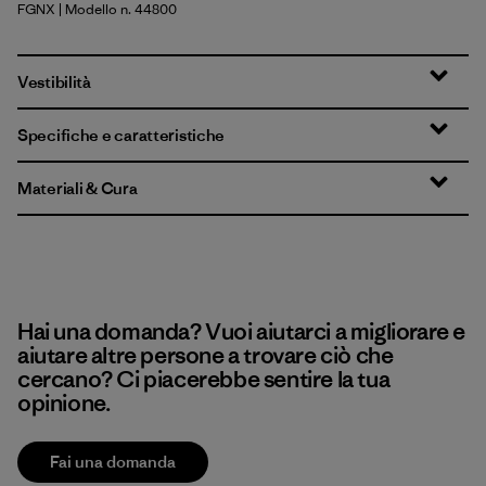
FGNX
| Modello n. 44800
Forge Grey - Noble Grey X-Dye
Vestibilità
Specifiche e caratteristiche
Materiali & Cura
Hai una domanda? Vuoi aiutarci a migliorare e
aiutare altre persone a trovare ciò che
cercano? Ci piacerebbe sentire la tua
opinione.
Fai una domanda