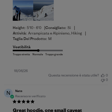
|
|
Height:
5'10 - 6'0
Consigliato:
Si
|
Attività:
Arrampicata e Alpinismo, Hiking
Taglia Del Prodotto:
M
Vestibilità
Data
18/06/26
Questa recensione è stata utile?
0
di
0
pubblicazione
Nate
N
Recensore verificato
Great hoodie, one small caveat