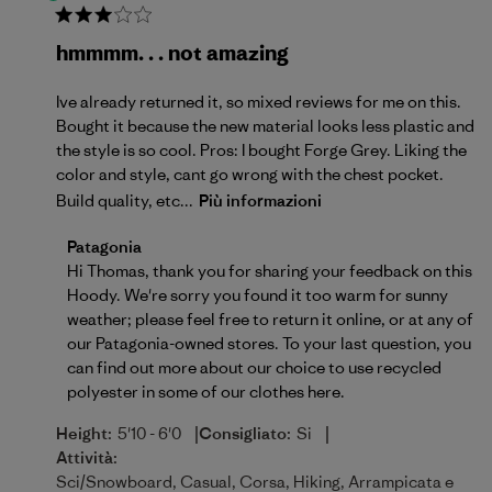
hmmmm. . . not amazing
Ive already returned it, so mixed reviews for me on this.
Bought it because the new material looks less plastic and
the style is so cool. Pros: I bought Forge Grey. Liking the
color and style, cant go wrong with the chest pocket.
Build quality, etc...
Più informazioni
Commenti del proprietario del negozio sulla recensio
Patagonia
Hi Thomas, thank you for sharing your feedback on this 
Hoody. We're sorry you found it too warm for sunny 
weather; please feel free to return it online, or at any of 
our Patagonia-owned stores. To your last question, you 
can find out more about our choice to use recycled 
polyester in some of our clothes 
here.
|
|
Height:
5'10 - 6'0
Consigliato:
Si
Attività:
Sci/Snowboard, Casual, Corsa, Hiking, Arrampicata e