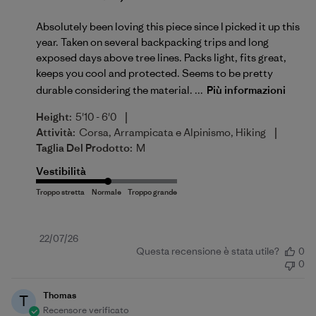
Absolutely been loving this piece since I picked it up this
year. Taken on several backpacking trips and long
exposed days above tree lines. Packs light, fits great,
keeps you cool and protected. Seems to be pretty
durable considering the material. ...
Più informazioni
|
Height:
5'10 - 6'0
|
Attività:
Corsa, Arrampicata e Alpinismo, Hiking
Taglia Del Prodotto:
M
Vestibilità
Data
22/07/26
Questa recensione è stata utile?
0
di
0
pubblicazione
Thomas
T
Recensore verificato