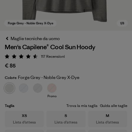
Maglie tecniche da uomo
Men's Capilene® Cool Sun Hoody
117
Recensioni
Valutazione: 4.6 / 5
€ 85
Forge Grey - Noble Grey X-Dye
Colore
Forge Grey - Noble Grey X-Dye
Promo
Taglia
Trova la mia taglia
Guida alle taglie
Taglia
Taglia
Taglia
XS
S
M
Lista d’attesa
Lista d’attesa
Lista d’attesa