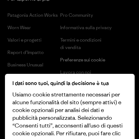
Patagonia Action Works
Pro Community
Worn Wear
Informativa sulla privacy
Valori e progetti
Termini e condizioni
di vendita
Report d’Impatto
Preferenze sui cookie
Business Unusual
Lavora con noi
Obiettivi climatici
I dati sono tuoi, quindi la decisione è tua
Stampa e media
1% For The Planet
Usiamo cookie strettamente necessari per
Industry program
alcune funzionalità del sito (sempre attivi) e
Come finanziamo
cookie opzionali per analisi dei dati e
Programma di affiliazione
Buoni regalo
pubblicità personalizzata. Selezionando
Patagonia Italia Mappa del sito
“Consenti tutti”, acconsenti all’uso di questi
Trova un negozio
cookie opzionali. Per rifiutare, puoi fare clic