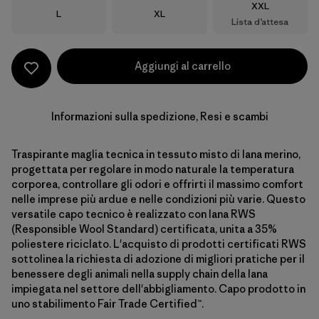
Taglia
XXL
Taglia
Taglia
L
XL
Lista d’attesa
Aggiungi al carrello
Informazioni sulla spedizione, Resi e scambi
Traspirante maglia tecnica in tessuto misto di lana merino,
progettata per regolare in modo naturale la temperatura
corporea, controllare gli odori e offrirti il massimo comfort
nelle imprese più ardue e nelle condizioni più varie. Questo
versatile capo tecnico è realizzato con lana RWS
(Responsible Wool Standard) certificata, unita a 35%
poliestere riciclato. L'acquisto di prodotti certificati RWS
sottolinea la richiesta di adozione di migliori pratiche per il
benessere degli animali nella supply chain della lana
impiegata nel settore dell'abbigliamento. Capo prodotto in
uno stabilimento Fair Trade Certified™.