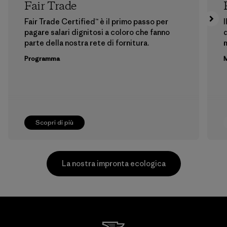
Fair Trade
Fair Trade Certified™ è il primo passo per
I
pagare salari dignitosi a coloro che fanno
d
parte della nostra rete di fornitura.
m
Programma
M
Scopri di più
La nostra impronta ecologica