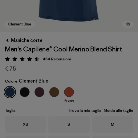
Maniche corte
Men's Capilene® Cool Merino Blend Shirt
464
Recensioni
Valutazione: 4.5 / 5
€ 75
Clement Blue
Colore
Clement Blue
Promo
Taglia
Trova la mia taglia
Guida alle taglie
Taglia
Taglia
Taglia
XS
S
M