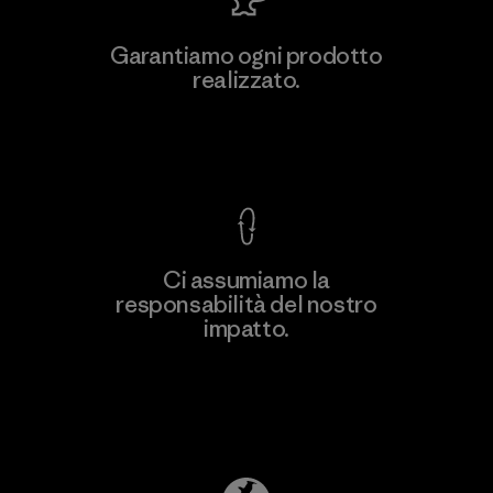
MAS Active (Pvt) Ltd. - Asialine
Garantiamo ogni prodotto
realizzato.
Factory
Garanzia Corazzata
Ci assumiamo la
responsabilità del nostro
Scopri di più
impatto.
Scopri di più sulla nostra impronta
ecologica