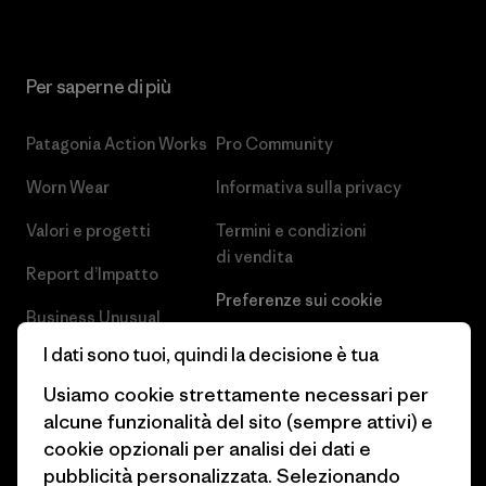
Per saperne di più
Patagonia Action Works
Pro Community
Worn Wear
Informativa sulla privacy
Valori e progetti
Termini e condizioni
di vendita
Report d’Impatto
Preferenze sui cookie
Business Unusual
Lavora con noi
I dati sono tuoi, quindi la decisione è tua
Obiettivi climatici
Stampa e media
Usiamo cookie strettamente necessari per
1% For The Planet
alcune funzionalità del sito (sempre attivi) e
Industry program
cookie opzionali per analisi dei dati e
Come finanziamo
pubblicità personalizzata. Selezionando
Programma di affiliazione