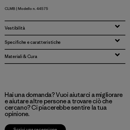
CLMB
| Modello n. 44575
Clement Blue
Vestibilità
Specifiche e caratteristiche
Materiali & Cura
Hai una domanda? Vuoi aiutarci a migliorare
e aiutare altre persone a trovare ciò che
cercano? Ci piacerebbe sentire la tua
opinione.
Scrivi una recensione