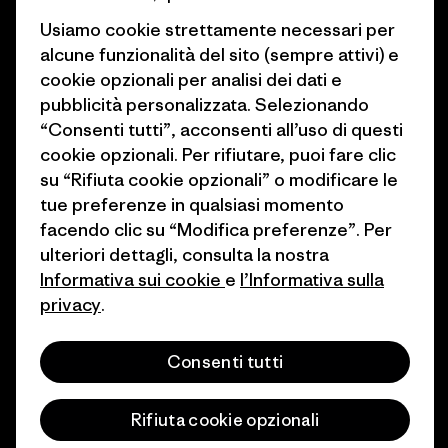
Lavora con noi
Obiettivi climatici
Usiamo cookie strettamente necessari per
Stampa e media
alcune funzionalità del sito (sempre attivi) e
1% For The Planet
cookie opzionali per analisi dei dati e
Industry program
Come finanziamo
pubblicità personalizzata. Selezionando
Programma di affiliazione
“Consenti tutti”, acconsenti all’uso di questi
Buoni regalo
cookie opzionali. Per rifiutare, puoi fare clic
Patagonia Italia Mappa del sito
su “Rifiuta cookie opzionali” o modificare le
Trova un negozio
tue preferenze in qualsiasi momento
facendo clic su “Modifica preferenze”. Per
ulteriori dettagli, consulta la nostra
Informativa sui cookie
e
l’Informativa sulla
privacy
.
© 2026 Patagonia, Inc. All Rights Reserved.
Consenti tutti
italiano
Rifiuta cookie opzionali