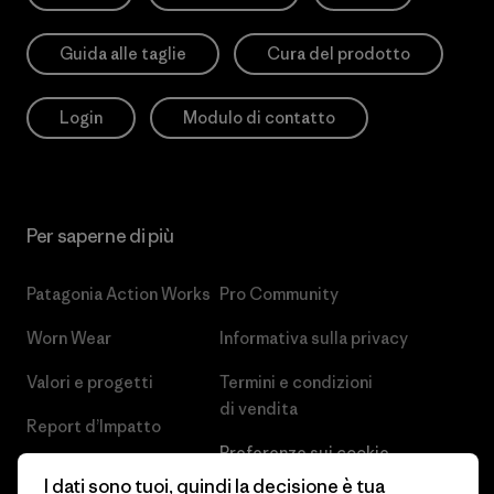
Guida alle taglie
Cura del prodotto
Login
Modulo di contatto
Per saperne di più
Patagonia Action Works
Pro Community
Worn Wear
Informativa sulla privacy
Valori e progetti
Termini e condizioni
di vendita
Report d’Impatto
Preferenze sui cookie
Business Unusual
I dati sono tuoi, quindi la decisione è tua