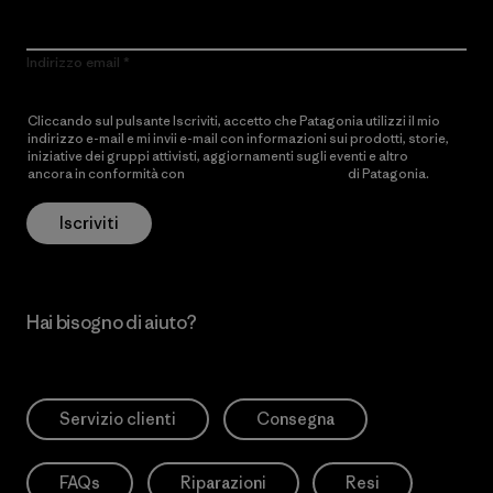
Indirizzo email
Cliccando sul pulsante Iscriviti, accetto che Patagonia utilizzi il mio
indirizzo e-mail e mi invii e-mail con informazioni sui prodotti, storie,
iniziative dei gruppi attivisti, aggiornamenti sugli eventi e altro
ancora in conformità con
l’Informativa sulla privacy
di Patagonia.
Iscriviti
Hai bisogno di aiuto?
Servizio clienti
Consegna
FAQs
Riparazioni
Resi