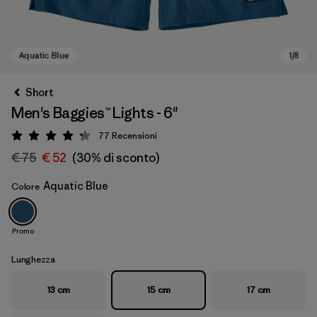
Short
Men's Baggies™ Lights - 6"
77
Recensioni
Valutazione: 4.3 / 5
€ 75
€ 52
(30% di sconto)
Aquatic Blue
Colore
Aquatic Blue
Promo
Lunghezza
13 cm
15 cm
17 cm