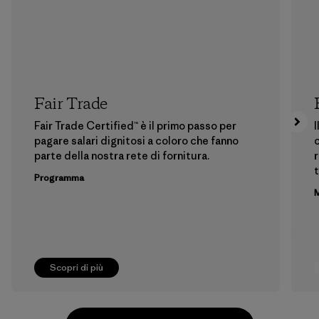
Fair Trade
Fair Trade Certified™ è il primo passo per
I
pagare salari dignitosi a coloro che fanno
c
parte della nostra rete di fornitura.
r
t
Programma
M
Scopri di più