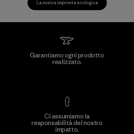
La nostra impronta ecologica
MAS Arya 2
Garantiamo ogni prodotto
realizzato.
Factory
M
Garanzia Corazzata
Ci assumiamo la
responsabilità del nostro
Scopri di più
impatto.