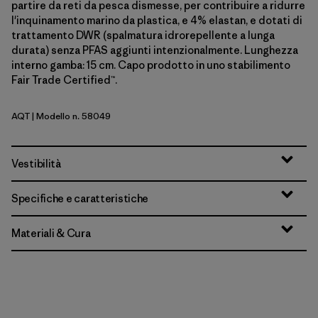
partire da reti da pesca dismesse, per contribuire a ridurre
l'inquinamento marino da plastica, e 4% elastan, e dotati di
trattamento DWR (spalmatura idrorepellente a lunga
durata) senza PFAS aggiunti intenzionalmente. Lunghezza
interno gamba: 15 cm. Capo prodotto in uno stabilimento
Fair Trade Certified™.
AQT
| Modello n. 58049
Aquatic Blue
Vestibilità
Specifiche e caratteristiche
Materiali & Cura