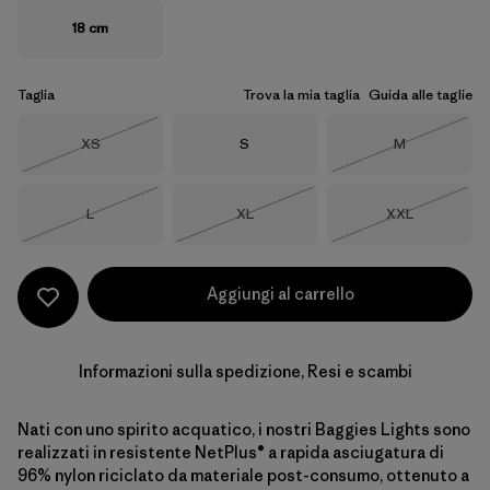
18 cm
Taglia
Trova la mia taglia
Guida alle taglie
Taglia
Taglia
Taglia
XS
S
M
Esaurito
Esaurito
Taglia
Taglia
Taglia
L
XL
XXL
Esaurito
Esaurito
Esaurito
Aggiungi al carrello
Informazioni sulla spedizione, Resi e scambi
Nati con uno spirito acquatico, i nostri Baggies Lights sono
realizzati in resistente NetPlus® a rapida asciugatura di
96% nylon riciclato da materiale post-consumo, ottenuto a