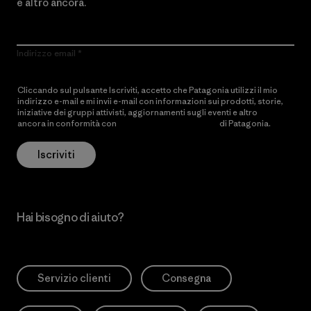
e altro ancora.
Indirizzo email
Cliccando sul pulsante Iscriviti, accetto che Patagonia utilizzi il mio
indirizzo e-mail e mi invii e-mail con informazioni sui prodotti, storie,
iniziative dei gruppi attivisti, aggiornamenti sugli eventi e altro
ancora in conformità con
l’Informativa sulla privacy
di Patagonia.
Iscriviti
Hai bisogno di aiuto?
Servizio clienti
Consegna