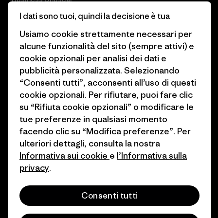
Lavora con noi
I dati sono tuoi, quindi la decisione è tua
Obiettivi climatici
Stampa e media
Usiamo cookie strettamente necessari per
1% For The Planet
alcune funzionalità del sito (sempre attivi) e
Industry program
cookie opzionali per analisi dei dati e
Come finanziamo
pubblicità personalizzata. Selezionando
Programma di affiliazione
Buoni regalo
“Consenti tutti”, acconsenti all’uso di questi
Patagonia Italia Mappa del sito
cookie opzionali. Per rifiutare, puoi fare clic
Trova un negozio
su “Rifiuta cookie opzionali” o modificare le
tue preferenze in qualsiasi momento
facendo clic su “Modifica preferenze”. Per
ulteriori dettagli, consulta la nostra
Informativa sui cookie
e
l’Informativa sulla
© 2026 Patagonia, Inc. All Rights Reserved.
privacy
.
Consenti tutti
italiano