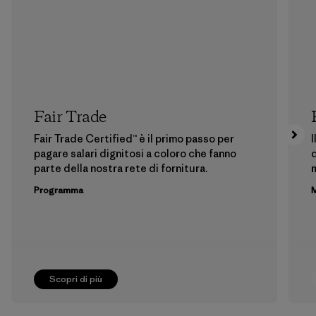
Fair Trade
Fair Trade Certified™ è il primo passo per
I
pagare salari dignitosi a coloro che fanno
d
parte della nostra rete di fornitura.
m
Programma
M
Scopri di più