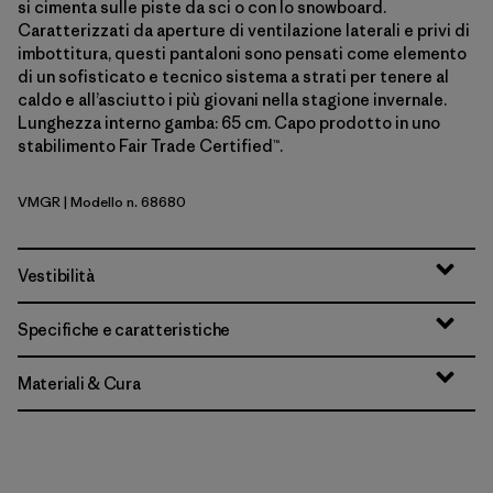
si cimenta sulle piste da sci o con lo snowboard.
Caratterizzati da aperture di ventilazione laterali e privi di
imbottitura, questi pantaloni sono pensati come elemento
di un sofisticato e tecnico sistema a strati per tenere al
caldo e all’asciutto i più giovani nella stagione invernale.
Lunghezza interno gamba: 65 cm. Capo prodotto in uno
stabilimento Fair Trade Certified™.
VMGR
| Modello n. 68680
Vellum Green
Vestibilità
Specifiche e caratteristiche
Materiali & Cura