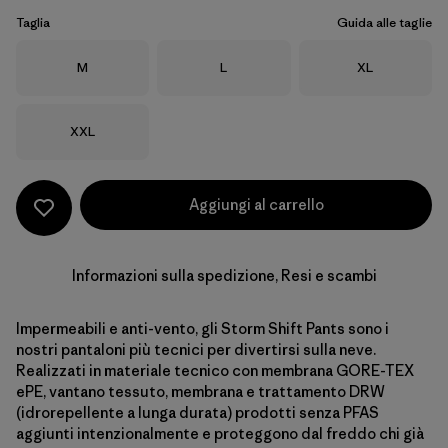
Taglia
Guida alle taglie
Taglia
Taglia
Taglia
M
L
XL
Taglia
XXL
Aggiungi al carrello
Informazioni sulla spedizione, Resi e scambi
Impermeabili e anti-vento, gli Storm Shift Pants sono i
nostri pantaloni più tecnici per divertirsi sulla neve.
Realizzati in materiale tecnico con membrana GORE-TEX
ePE, vantano tessuto, membrana e trattamento DRW
(idrorepellente a lunga durata) prodotti senza PFAS
aggiunti intenzionalmente e proteggono dal freddo chi già