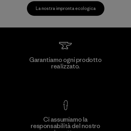
La nostra impronta ecologica
Kwang Viet Garment Co., Ltd
Garantiamo ogni prodotto
realizzato.
Factory
M
Garanzia Corazzata
Ci assumiamo la
responsabilità del nostro
Scopri di più