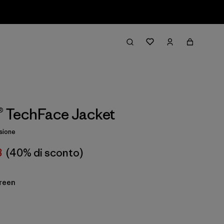
1® TechFace Jacket
sione
8
(40% di sconto)
reen