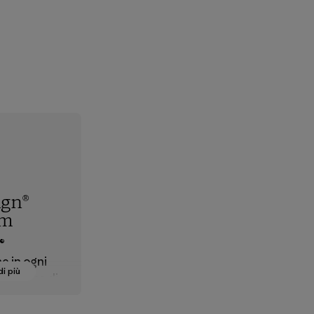
ign®
em
®
e in ogni
di più
a catena di
ne dei
tessili allo