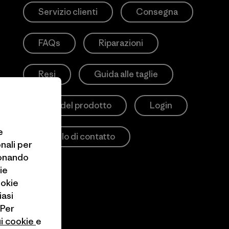
Servizio clienti
Consegna
FAQs
Riparazioni
Resi
Guida alle taglie
Cura del prodotto
Login
e
Modulo di contatto
onali per
ionando
ie
ookie
iasi
 Per
ui cookie
e