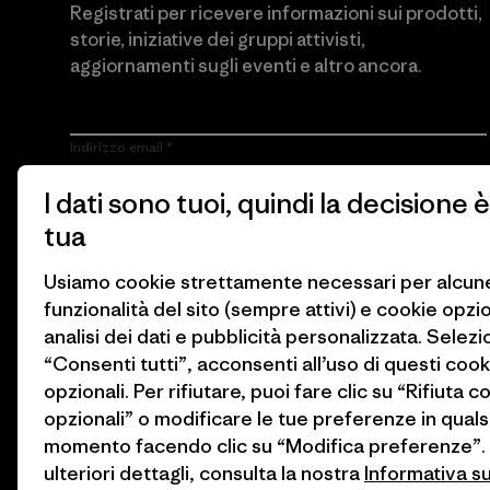
Registrati per ricevere informazioni sui prodotti,
storie, iniziative dei gruppi attivisti,
aggiornamenti sugli eventi e altro ancora.
Indirizzo email
I dati sono tuoi, quindi la decisione è
Cliccando sul pulsante Iscriviti, accetto che Patagonia utilizzi il
mio indirizzo e-mail e mi invii e-mail con informazioni sui
tua
prodotti, storie, iniziative dei gruppi attivisti, aggiornamenti sugli
eventi e altro ancora in conformità con
l’Informativa sulla privacy
di Patagonia.
Usiamo cookie strettamente necessari per alcun
funzionalità del sito (sempre attivi) e cookie opzi
Iscriviti
analisi dei dati e pubblicità personalizzata. Selez
“Consenti tutti”, acconsenti all’uso di questi cook
opzionali. Per rifiutare, puoi fare clic su “Rifiuta c
opzionali” o modificare le tue preferenze in quals
momento facendo clic su “Modifica preferenze”.
ulteriori dettagli, consulta la nostra
Informativa s