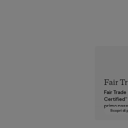
Fair T
Fair Trade
Certified™ è
primo pass
Scopri di 
pagare sal
dignitosi a
che fanno 