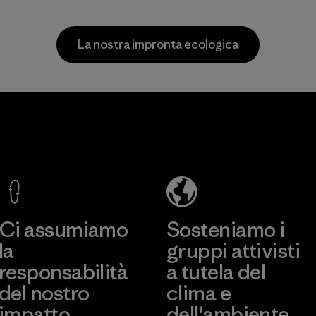
a rete di
per attività
scopo di
all'aperto.
agenti ch
La nostra impronta ecologica
processi,
Materiali
e prodot
risultino
dannosi 
Youngone
Li Peng
l'ambient
Hung Yen
Enterprise
lavorator
CO., LTD
Co., Ltd.
clienti fi
(YHL)
Programm
Material-supplier
Scopri di più
Scopri di più
Factory
Ci assumiamo
Sosteniamo i
la
gruppi attivisti
responsabilità
a tutela del
del nostro
clima e
impatto.
dell'ambiente.