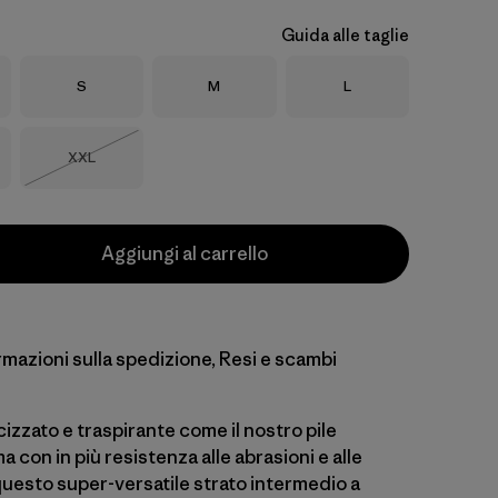
Guida alle taglie
Taglia
Taglia
Taglia
S
M
L
Taglia
XXL
Esaurito
Aggiungi al carrello
rmazioni sulla spedizione, Resi e scambi
cizzato e traspirante come il nostro pile
a con in più resistenza alle abrasioni e alle
questo super-versatile strato intermedio a