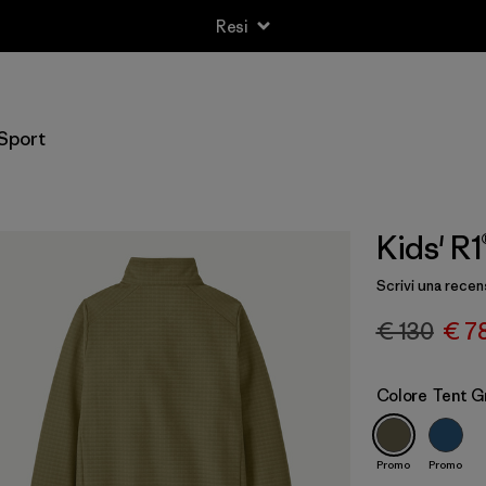
Resi
Sport
Kids' R
Scrivi una recen
€ 130
€ 7
Colore
Tent G
Promo
Promo