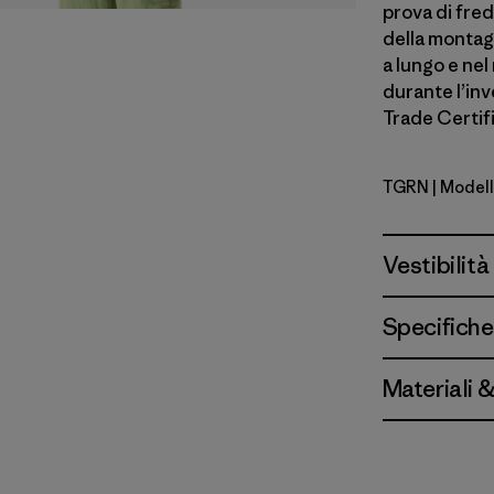
prova di fred
della montagn
a lungo e nel
durante l’inv
Trade Certif
TGRN
| Modell
Tent Gree
Vestibilità
Specifiche
Materiali 