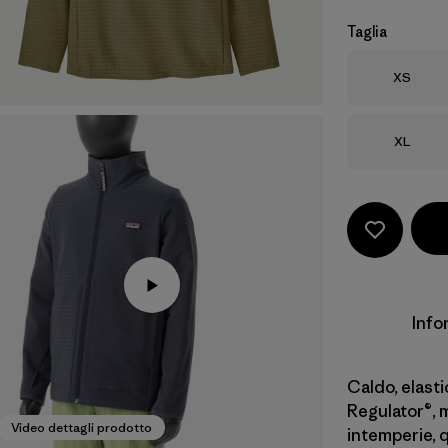
Taglia
Taglia
XS
Taglia
XL
Info
Caldo, elasti
Regulator®, m
Video dettagli prodotto
intemperie, 