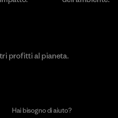
Scopri di più sulla nostra
Visita Patagonia Action
impronta ecologica
Works
i profitti al pianeta.
no
Hai bisogno di aiuto?