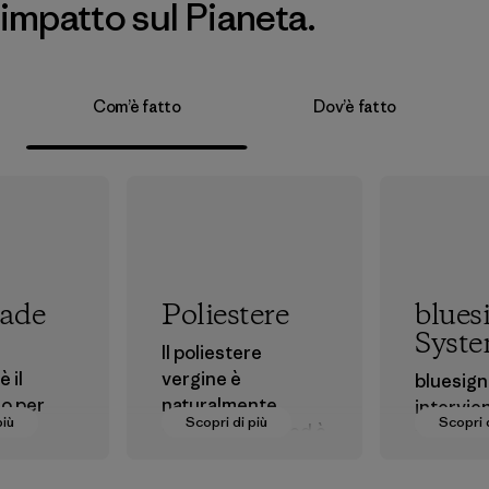
impatto sul Pianeta.
Com’è fatto
Dov’è fatto
rade
Poliestere
blues
Syst
Il poliestere
 il
vergine è
bluesign
o per
naturalmente
intervien
più
Scopri di più
Scopri 
ari
idrorepellente ed è
fase dell
 coloro
noto per le sue
produzio
parte
ottime prestazioni
materiali 