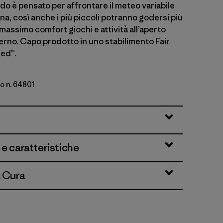
do è pensato per affrontare il meteo variabile
a, così anche i più piccoli potranno godersi più
 massimo comfort giochi e attività all’aperto
erno. Capo prodotto in uno stabilimento Fair
ied™.
o n. 64801
n
 e caratteristiche
& Cura