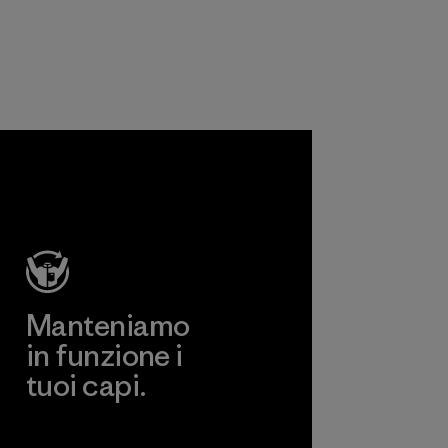
 approvare
imici,
 materiali
ti che
 non
per
e, per i
i e per i
nali.
a
Manteniamo
in funzione i
tuoi capi.
Worn Wear