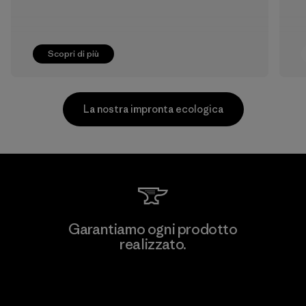
Scopri di più
La nostra impronta ecologica
Supertex El Salvador
Garantiamo ogni prodotto
realizzato.
Factory
M
Garanzia Corazzata