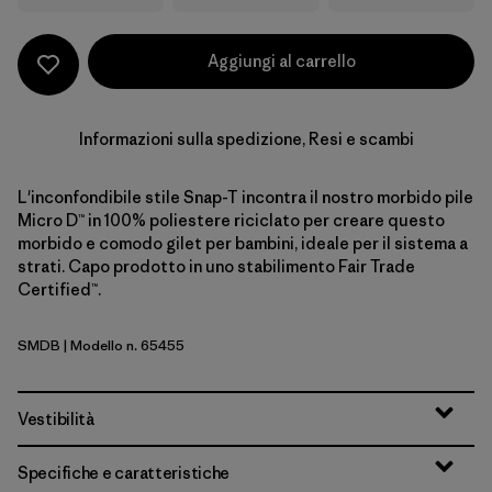
Aggiungi al carrello
Informazioni sulla spedizione, Resi e scambi
L'inconfondibile stile Snap-T incontra il nostro morbido pile
Micro D™ in 100% poliestere riciclato per creare questo
morbido e comodo gilet per bambini, ideale per il sistema a
strati. Capo prodotto in uno stabilimento Fair Trade
Certified™.
SMDB
| Modello n. 65455
Smolder Blue
Vestibilità
Specifiche e caratteristiche