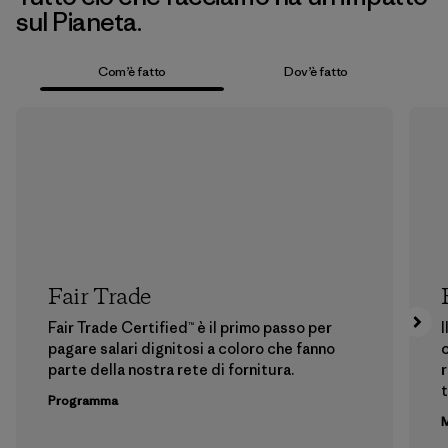
sul Pianeta.
Com’è fatto
Dov’è fatto
Fair Trade
Fair Trade Certified™ è il primo passo per
I
pagare salari dignitosi a coloro che fanno
c
parte della nostra rete di fornitura.
r
t
Programma
M