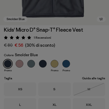
Kids' Micro D® Snap-T® Fleece Vest
1
Recensioni
Valutazione: 5 / 5
€ 80
€ 56
(30% di sconto)
Smolder Blue
Colore
Promo
Promo
Promo
Smolder Blue
Taglia
Guida alle taglie
Taglia
Taglia
Taglia
XS
S
M
Esaurito
Taglia
Taglia
Taglia
L
XL
XXL