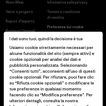
Worn Wear
Informativa sulla privacy
Valori e progetti
Termini e condizioni
di vendita
Report d’Impatto
Preferenze sui cookie
Business Unusual
Lavora con noi
I dati sono tuoi, quindi la decisione è tua
Obiettivi climatici
Stampa e media
Usiamo cookie strettamente necessari per
1% For The Planet
alcune funzionalità del sito (sempre attivi) e
Industry program
cookie opzionali per analisi dei dati e
Come finanziamo
pubblicità personalizzata. Selezionando
Programma di affiliazione
Buoni regalo
“Consenti tutti”, acconsenti all’uso di questi
Patagonia Italia Mappa del sito
cookie opzionali. Per rifiutare, puoi fare clic
Trova un negozio
su “Rifiuta cookie opzionali” o modificare le
tue preferenze in qualsiasi momento
facendo clic su “Modifica preferenze”. Per
ulteriori dettagli, consulta la nostra