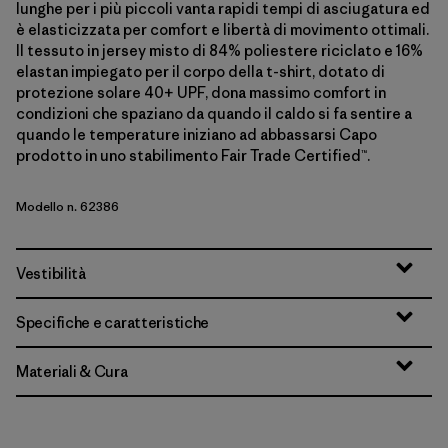
lunghe per i più piccoli vanta rapidi tempi di asciugatura ed
è elasticizzata per comfort e libertà di movimento ottimali.
Il tessuto in jersey misto di 84% poliestere riciclato e 16%
elastan impiegato per il corpo della t-shirt, dotato di
protezione solare 40+ UPF, dona massimo comfort in
condizioni che spaziano da quando il caldo si fa sentire a
quando le temperature iniziano ad abbassarsi Capo
prodotto in uno stabilimento Fair Trade Certified™.
Modello n. 62386
Vestibilità
Specifiche e caratteristiche
Materiali & Cura