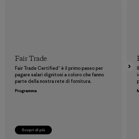
Fair Trade
Fair Trade Certified™ è il primo passo per
I
pagare salari dignitosi a coloro che fanno
i
parte della nostra rete di fornitura.
p
Programma
M
Scopri di più