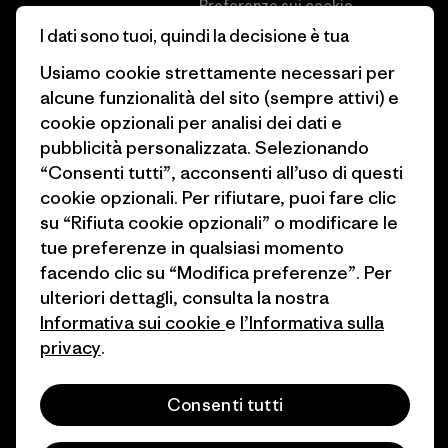
Preferenze sui cookie
Business Unusual
I dati sono tuoi, quindi la decisione è tua
Lavora con noi
Obiettivi climatici
Usiamo cookie strettamente necessari per
Stampa e media
alcune funzionalità del sito (sempre attivi) e
1% For The Planet
cookie opzionali per analisi dei dati e
Industry program
Come finanziamo
pubblicità personalizzata. Selezionando
Programma di affiliazione
“Consenti tutti”, acconsenti all’uso di questi
Buoni regalo
cookie opzionali. Per rifiutare, puoi fare clic
Patagonia Italia Mappa del sito
su “Rifiuta cookie opzionali” o modificare le
Trova un negozio
tue preferenze in qualsiasi momento
facendo clic su “Modifica preferenze”. Per
ulteriori dettagli, consulta la nostra
Informativa sui cookie
e
l’Informativa sulla
privacy
.
© 2026 Patagonia, Inc. All Rights Reserved.
Consenti tutti
italiano