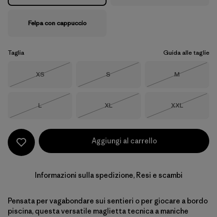
Felpa con cappuccio
Taglia
Guida alle taglie
Taglia
Taglia
Taglia
XS
S
M
Esaurito
Esaurito
Esaurito
Taglia
Taglia
Taglia
L
XL
XXL
Esaurito
Esaurito
Esaurito
Aggiungi al carrello
Informazioni sulla spedizione, Resi e scambi
Pensata per vagabondare sui sentieri o per giocare a bordo
piscina, questa versatile maglietta tecnica a maniche