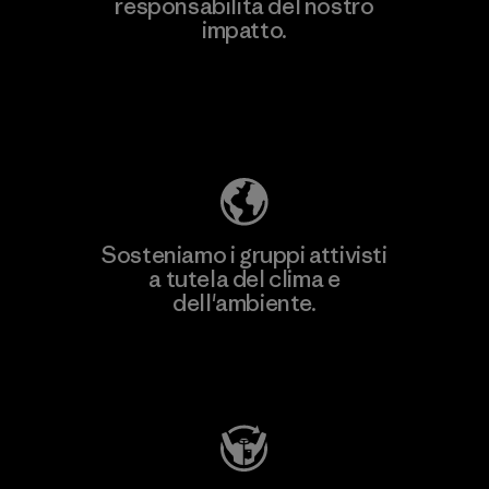
responsabilità del nostro
Scopri di più
impatto.
Scopri di più sulla nostra impronta
ecologica
Sosteniamo i gruppi attivisti
a tutela del clima e
dell'ambiente.
Visita Patagonia Action Works