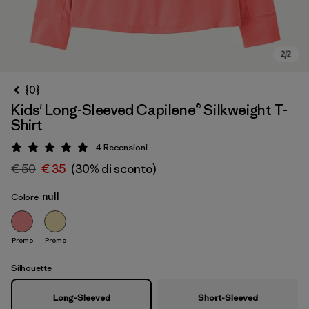
{0}
Kids' Long-Sleeved Capilene® Silkweight T-
Shirt
4
Recensioni
Valutazione: 5 / 5
€ 50
€ 35
(30% di sconto)
null
Colore
Promo
Promo
Silhouette
Long-Sleeved
Short-Sleeved