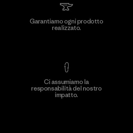
Hirdaramani Industries (Pvt)
Garantiamo ogni prodotto
Ltd. - Kuruwita
realizzato.
M
Factory
Garanzia Corazzata
Ci assumiamo la
responsabilità del nostro
Scopri di più
impatto.
Scopri di più sulla nostra impronta
ecologica