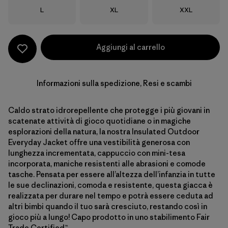
Taglia
Taglia
Taglia
L
XL
XXL
Aggiungi al carrello
Informazioni sulla spedizione, Resi e scambi
Caldo strato idrorepellente che protegge i più giovani in
scatenate attività di gioco quotidiane o in magiche
esplorazioni della natura, la nostra Insulated Outdoor
Everyday Jacket offre una vestibilità generosa con
lunghezza incrementata, cappuccio con mini-tesa
incorporata, maniche resistenti alle abrasioni e comode
tasche. Pensata per essere all’altezza dell’infanzia in tutte
le sue declinazioni, comoda e resistente, questa giacca è
realizzata per durare nel tempo e potrà essere ceduta ad
altri bimbi quando il tuo sarà cresciuto, restando così in
gioco più a lungo! Capo prodotto in uno stabilimento Fair
Trade Certified™.