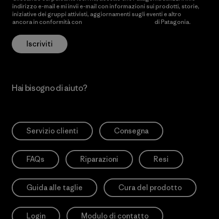
indirizzo e-mail e mi invii e-mail con informazioni sui prodotti, storie,
iniziative dei gruppi attivisti, aggiornamenti sugli eventi e altro
ancora in conformità con
l’Informativa sulla privacy
di Patagonia.
Iscriviti
Hai bisogno di aiuto?
Servizio clienti
Consegna
FAQs
Riparazioni
Resi
Guida alle taglie
Cura del prodotto
Login
Modulo di contatto