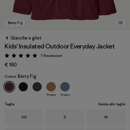
Giacche e gilet
Kids' Insulated Outdoor Everyday Jacket
7
Recensioni
Valutazione: 5 / 5
€ 160
Berry Fig
Colore
Berry Fig
Promo
Promo
Taglia
Guida alle taglie
Taglia
Taglia
Taglia
XS
S
M