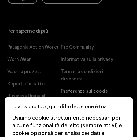
Per saperne di più
Patagonia Action Works
Pro Community
Worn Wear
Informativa sulla privacy
Valori e progetti
Termini e condizioni
di vendita
Report d’Impatto
Preferenze sui cookie
Business Unusual
Lavora con noi
I dati sono tuoi, quindi la decisione è tua
Obiettivi climatici
Stampa e media
Usiamo cookie strettamente necessari per
1% For The Planet
alcune funzionalità del sito (sempre attivi) e
Industry program
cookie opzionali per analisi dei dati e
Come finanziamo