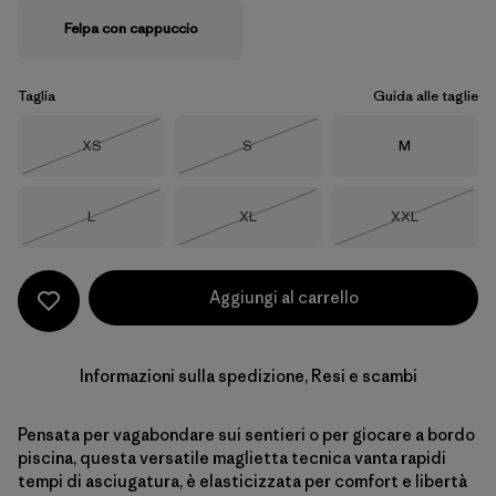
Felpa con cappuccio
Taglia
Guida alle taglie
Taglia
Taglia
Taglia
XS
S
M
Esaurito
Esaurito
Taglia
Taglia
Taglia
L
XL
XXL
Esaurito
Esaurito
Esaurito
Aggiungi al carrello
Informazioni sulla spedizione, Resi e scambi
Pensata per vagabondare sui sentieri o per giocare a bordo
piscina, questa versatile maglietta tecnica vanta rapidi
tempi di asciugatura, è elasticizzata per comfort e libertà