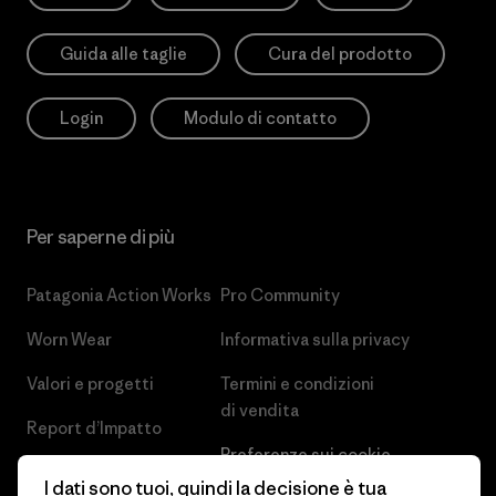
Guida alle taglie
Cura del prodotto
Login
Modulo di contatto
Per saperne di più
Patagonia Action Works
Pro Community
Worn Wear
Informativa sulla privacy
Valori e progetti
Termini e condizioni
di vendita
Report d’Impatto
Preferenze sui cookie
Business Unusual
I dati sono tuoi, quindi la decisione è tua