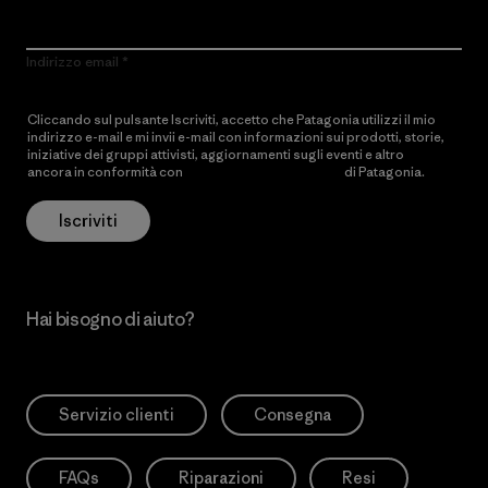
Indirizzo email
Cliccando sul pulsante Iscriviti, accetto che Patagonia utilizzi il mio
indirizzo e-mail e mi invii e-mail con informazioni sui prodotti, storie,
iniziative dei gruppi attivisti, aggiornamenti sugli eventi e altro
ancora in conformità con
l’Informativa sulla privacy
di Patagonia.
Iscriviti
Hai bisogno di aiuto?
Servizio clienti
Consegna
FAQs
Riparazioni
Resi