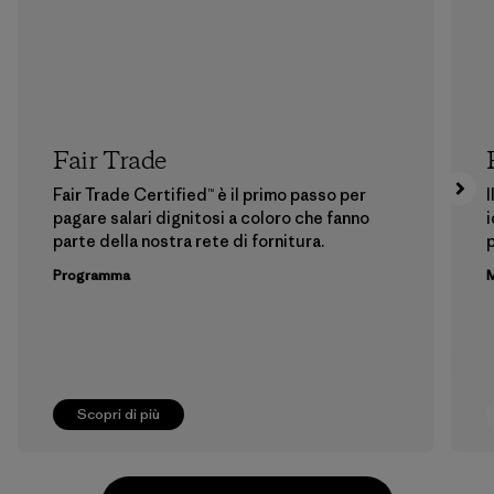
Fair Trade
Fair Trade Certified™ è il primo passo per
I
pagare salari dignitosi a coloro che fanno
i
parte della nostra rete di fornitura.
p
Programma
M
Scopri di più