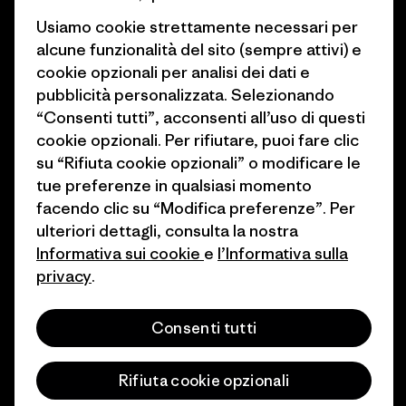
Lavora con noi
Obiettivi climatici
Usiamo cookie strettamente necessari per
Stampa e media
alcune funzionalità del sito (sempre attivi) e
1% For The Planet
cookie opzionali per analisi dei dati e
Industry program
Come finanziamo
pubblicità personalizzata. Selezionando
Programma di affiliazione
“Consenti tutti”, acconsenti all’uso di questi
Buoni regalo
cookie opzionali. Per rifiutare, puoi fare clic
Patagonia Italia Mappa del sito
su “Rifiuta cookie opzionali” o modificare le
Trova un negozio
tue preferenze in qualsiasi momento
facendo clic su “Modifica preferenze”. Per
ulteriori dettagli, consulta la nostra
Informativa sui cookie
e
l’Informativa sulla
privacy
.
© 2026 Patagonia, Inc. All Rights Reserved.
Consenti tutti
italiano
Rifiuta cookie opzionali