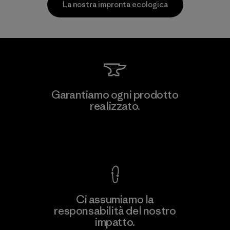
La nostra impronta ecologica
MAS Active (Pvt) Ltd. - Asialine
Garantiamo ogni prodotto
realizzato.
Factory
Garanzia Corazzata
Ci assumiamo la
responsabilità del nostro
Scopri di più
impatto.