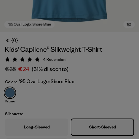
{0}
Kids' Capilene® Silkweight T-Shirt
4
Recensioni
Valutazione: 5 / 5
€ 35
€ 24
(31% di sconto)
'95 Oval Logo: Shore Blue
Colore
'95 Oval Logo: Shore Blue
Promo
Silhouette
Long-Sleeved
Short-Sleeved