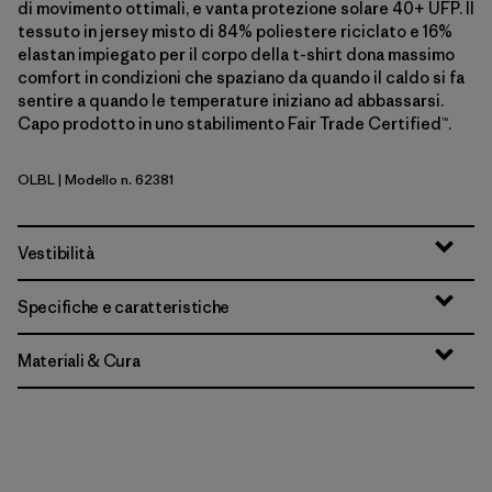
di movimento ottimali, e vanta protezione solare 40+ UFP. Il
tessuto in jersey misto di 84% poliestere riciclato e 16%
elastan impiegato per il corpo della t-shirt dona massimo
comfort in condizioni che spaziano da quando il caldo si fa
sentire a quando le temperature iniziano ad abbassarsi.
Capo prodotto in uno stabilimento Fair Trade Certified™.
OLBL
| Modello n. 62381
'95 Oval Logo: Shore Blue
Vestibilità
Specifiche e caratteristiche
Materiali & Cura