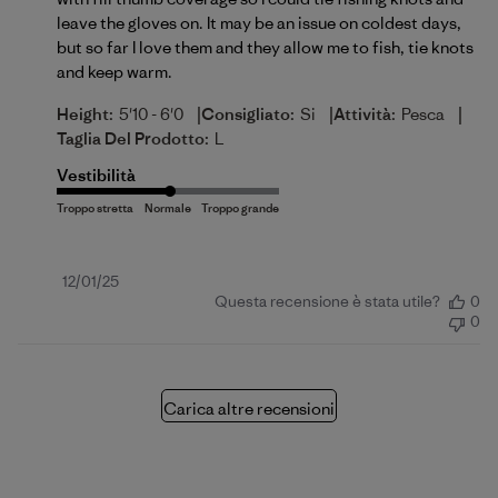
leave the gloves on. It may be an issue on coldest days,
but so far I love them and they allow me to fish, tie knots
and keep warm.
|
|
|
Height:
5'10 - 6'0
Consigliato:
Si
Attività:
Pesca
Taglia Del Prodotto:
L
Vestibilità
Data
12/01/25
Questa recensione è stata utile?
0
di
0
pubblicazione
Carica altre recensioni