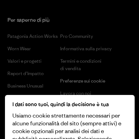
Per saperne di più
Patagonia Action Works
Pro Community
Worn Wear
Informativa sulla privacy
Valori e progetti
Termini e condizioni
di vendita
Report d’Impatto
Preferenze sui cookie
Business Unusual
Lavora con noi
Obiettivi climatici
I dati sono tuoi, quindi la decisione è tua
Stampa e media
1% For The Planet
Usiamo cookie strettamente necessari per
Industry program
alcune funzionalità del sito (sempre attivi) e
Come finanziamo
cookie opzionali per analisi dei dati e
Programma di affiliazione
Buoni regalo
pubblicità personalizzata. Selezionando