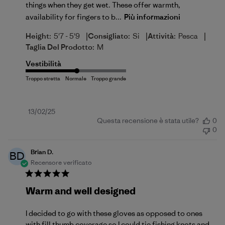
things when they get wet. These offer warmth,
availability for fingers to b...
Più informazioni
|
|
|
Height:
5'7 - 5'9
Consigliato:
Si
Attività:
Pesca
Taglia Del Prodotto:
M
Vestibilità
Data
13/02/25
Questa recensione è stata utile?
0
di
0
pubblicazione
Brian D.
BD
Recensore verificato
Warm and well designed
I decided to go with these gloves as opposed to ones
with fill thumb coverage so I could tie fishing knots and