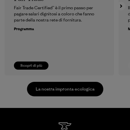
Fair Trade Certified™ è il primo passo per
I
pagare salari dignitosi a coloro che fanno
d
parte della nostra rete di fornitura.
p
Programma
M
Scopri di più
La nostra impronta ecologica