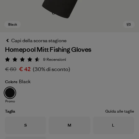
Capi della scorsa stagione
Homepool Mitt Fishing Gloves
9
Recensioni
Valutazione: 4.6 / 5
€ 60
€ 42
(30% di sconto)
Black
Colore
Black
Promo
Taglia
Guida alle taglie
Taglia
Taglia
Taglia
S
M
L