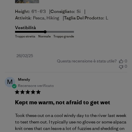
|
|
Height:
6'1 - 6'3
Consigliato:
Si
|
Attività:
Pesca, Hiking
Taglia Del Prodotto:
L
Vestibilità
Data
26/02/25
Questa recensione è stata utile?
0
di
0
pubblicazione
Mendy
M
Recensore verificato
Kept me warm, not afraid to get wet
Took these out on a cool windy day to the river last week
to test them out. I typically use no gloves or some alpaca
knit ones that can leave a lot of fuzzies and shedding on