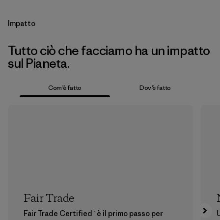
Impatto
Tutto ciò che facciamo ha un impatto
sul Pianeta.
Com’è fatto
Dov’è fatto
Fair Trade
Fair Trade Certified™ è il primo passo per
U