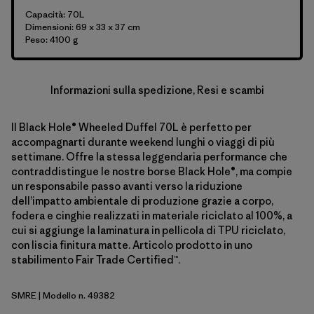
Capacità: 70L
Dimensioni: 69 x 33 x 37 cm
Peso: 4100 g
Informazioni sulla spedizione, Resi e scambi
Il Black Hole® Wheeled Duffel 70L è perfetto per
accompagnarti durante weekend lunghi o viaggi di più
settimane. Offre la stessa leggendaria performance che
contraddistingue le nostre borse Black Hole®, ma compie
un responsabile passo avanti verso la riduzione
dell’impatto ambientale di produzione grazie a corpo,
fodera e cinghie realizzati in materiale riciclato al 100%, a
cui si aggiunge la laminatura in pellicola di TPU riciclato,
con liscia finitura matte. Articolo prodotto in uno
stabilimento Fair Trade Certified™.
SMRE
| Modello n. 49382
Smolder Blue w/Amanita Red