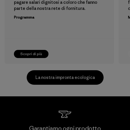
pagare salari dignitosi a coloro che fanno
f
parte della nostra rete di fornitura.
Programma
M
Scopri di più
La nostra impronta ecologica
Li Peng Enterprise Co., Ltd.
Garantiamo ogni prodotto