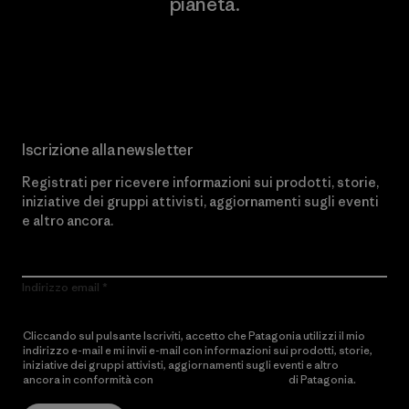
pianeta.
Scopri di più sul nostro impegno
Iscrizione alla newsletter
Registrati per ricevere informazioni sui prodotti, storie,
iniziative dei gruppi attivisti, aggiornamenti sugli eventi
e altro ancora.
Indirizzo email
Cliccando sul pulsante Iscriviti, accetto che Patagonia utilizzi il mio
indirizzo e-mail e mi invii e-mail con informazioni sui prodotti, storie,
iniziative dei gruppi attivisti, aggiornamenti sugli eventi e altro
ancora in conformità con
l’Informativa sulla privacy
di Patagonia.