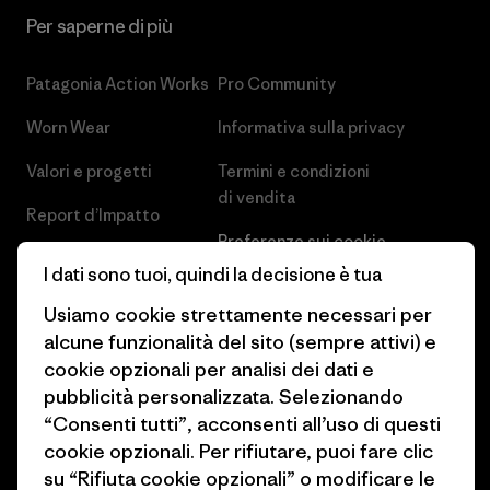
Per saperne di più
Patagonia Action Works
Pro Community
Worn Wear
Informativa sulla privacy
Valori e progetti
Termini e condizioni
di vendita
Report d’Impatto
Preferenze sui cookie
Business Unusual
I dati sono tuoi, quindi la decisione è tua
Lavora con noi
Obiettivi climatici
Usiamo cookie strettamente necessari per
Stampa e media
alcune funzionalità del sito (sempre attivi) e
1% For The Planet
cookie opzionali per analisi dei dati e
Industry program
Come finanziamo
pubblicità personalizzata. Selezionando
Programma di affiliazione
“Consenti tutti”, acconsenti all’uso di questi
Buoni regalo
cookie opzionali. Per rifiutare, puoi fare clic
Patagonia Italia Mappa del sito
su “Rifiuta cookie opzionali” o modificare le
Trova un negozio