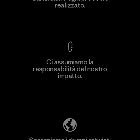
realizzato.
Material-supplier
F
Garanzia Corazzata
Ci assumiamo la
responsabilità del nostro
Scopri di più
impatto.
Scopri di più sulla nostra impronta
ecologica