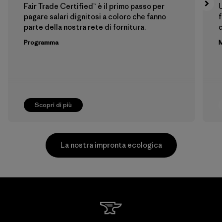
Fair Trade Certified™ è il primo passo per
U
pagare salari dignitosi a coloro che fanno
f
parte della nostra rete di fornitura.
Programma
M
Scopri di più
La nostra impronta ecologica