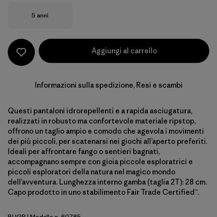
Taglia
5 anni
Aggiungi al carrello
Informazioni sulla spedizione, Resi e scambi
Questi pantaloni idrorepellenti e a rapida asciugatura,
realizzati in robusto ma confortevole materiale ripstop,
offrono un taglio ampio e comodo che agevola i movimenti
dei più piccoli, per scatenarsi nei giochi all’aperto preferiti.
Ideali per affrontare fango o sentieri bagnati,
accompagnano sempre con gioia piccole esploratrici e
piccoli esploratori della natura nel magico mondo
dell’avventura. Lunghezza interno gamba (taglia 2T): 28 cm.
Capo prodotto in uno stabilimento Fair Trade Certified™.
BUGR
| Modello n. 60785