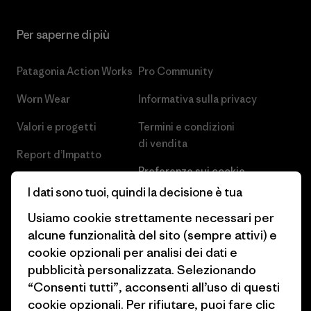
Per saperne di più
Patagonia Action Works
Pro Community
Worn Wear
Informativa sulla privacy
Valori e progetti
Termini e condizioni
di vendita
Report d’Impatto
Preferenze sui cookie
Business Unusual
I dati sono tuoi, quindi la decisione è tua
Lavora con noi
Obiettivi climatici
Usiamo cookie strettamente necessari per
Stampa e media
alcune funzionalità del sito (sempre attivi) e
1% For The Planet
cookie opzionali per analisi dei dati e
Industry program
Come finanziamo
pubblicità personalizzata. Selezionando
Programma di affiliazione
“Consenti tutti”, acconsenti all’uso di questi
Buoni regalo
cookie opzionali. Per rifiutare, puoi fare clic
Patagonia Italia Mappa del sito