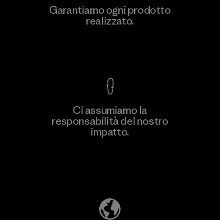
Hirdaramani Industries (Pvt)
Garantiamo ogni prodotto
Ltd. - Kuruwita
realizzato.
M
Factory
Garanzia Corazzata
Ci assumiamo la
responsabilità del nostro
Scopri di più
impatto.
Scopri di più sulla nostra impronta
ecologica