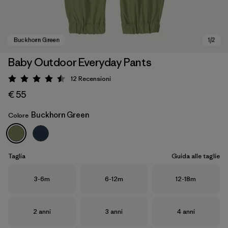
Baby Outdoor Everyday Pants
12
Recensioni
Valutazione: 4.5 / 5
€ 55
Buckhorn Green
Colore
Buckhorn Green
Taglia
Guida alle taglie
Taglia
Taglia
Taglia
3-6m
6-12m
12-18m
Taglia
Taglia
Taglia
2 anni
3 anni
4 anni