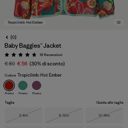
{0}
Baby Baggies™ Jacket
19
Recensioni
Valutazione: 4.7 / 5
€ 80
€ 56
(30% di sconto)
Tropiclimb: Hot Ember
Colore
Tropiclimb: Hot Ember
Promo
Promo
Promo
Taglia
Guida alle taglie
Taglia
Taglia
Taglia
3-6m
6-12m
12-18m
Esaurito
Esaurito
Esaurito