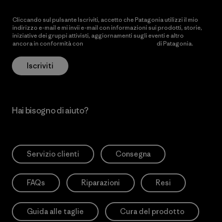
Cliccando sul pulsante Iscriviti, accetto che Patagonia utilizzi il mio
indirizzo e-mail e mi invii e-mail con informazioni sui prodotti, storie,
iniziative dei gruppi attivisti, aggiornamenti sugli eventi e altro
ancora in conformità con
l’Informativa sulla privacy
di Patagonia.
Iscriviti
Hai bisogno di aiuto?
Servizio clienti
Consegna
FAQs
Riparazioni
Resi
Guida alle taglie
Cura del prodotto