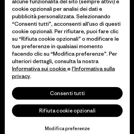
alcune funzionalità del sito (sempre attivi) e
Industry program
cookie opzionali per analisi dei dati e
Come finanziamo
pubblicità personalizzata. Selezionando
Programma di affiliazione
Buoni regalo
“Consenti tutti”, acconsenti all’uso di questi
Patagonia Italia Mappa del sito
cookie opzionali. Per rifiutare, puoi fare clic
Trova un negozio
su “Rifiuta cookie opzionali” o modificare le
tue preferenze in qualsiasi momento
facendo clic su “Modifica preferenze”. Per
ulteriori dettagli, consulta la nostra
Informativa sui cookie
e
l’Informativa sulla
© 2026 Patagonia, Inc. All Rights Reserved.
privacy
.
Consenti tutti
italiano
Rifiuta cookie opzionali
Modifica preferenze