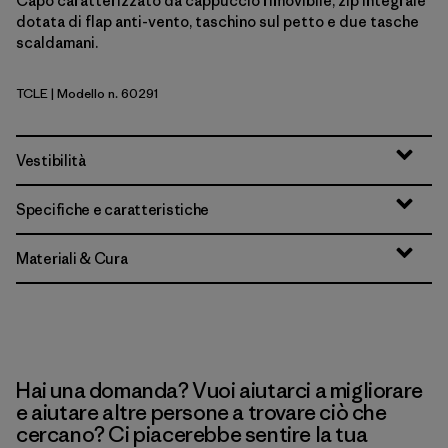
Capo caratterizzato da cappuccio rimovibile, zip integrale
dotata di flap anti-vento, taschino sul petto e due tasche
scaldamani.
TCLE
| Modello n. 60291
Tropiclimb: Hot Ember
Vestibilità
Specifiche e caratteristiche
Materiali & Cura
Hai una domanda? Vuoi aiutarci a migliorare
e aiutare altre persone a trovare ciò che
cercano? Ci piacerebbe sentire la tua