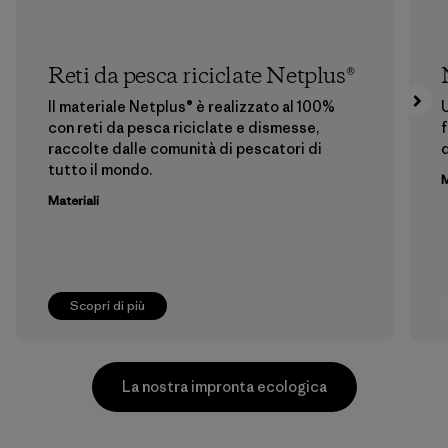
Reti da pesca riciclate Netplus®
Il materiale Netplus® è realizzato al 100%
U
con reti da pesca riciclate e dismesse,
f
raccolte dalle comunità di pescatori di
tutto il mondo.
M
Materiali
Scopri di più
La nostra impronta ecologica