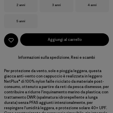
Taglia
Taglia
Taglia
2 anni
3 anni
4 anni
Taglia
5 anni
Aggiungi al carrello
Informazioni sulla spedizione, Resi e scambi
Per protezione da vento, sole e pioggia leggera, questa
giacca anti-vento con cappuccio è realizzata in leggero
NetPlus® di 100% nylon faille riciclato da materiale post-
consumo, ottenuto a partire da reti da pesca dismesse, per
contribuire a ridurre l'inquinamento marino da plastica; con
trattamento DWR (spalmatura idrorepellente a lunga
durata) senza PFAS aggiunti intenzionalmente, per
respingere l'umidità leggera, e protezione solare 40+ UPF.