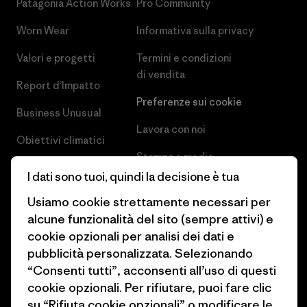
Patagonia Action Works
Pro Community
Worn Wear
Informativa sulla privacy
Valori e progetti
Termini e condizioni
di vendita
Report d’Impatto
Preferenze sui cookie
Business Unusual
Lavora con noi
Obiettivi climatici
Stampa e media
1% For The Planet
I dati sono tuoi, quindi la decisione è tua
Industry program
Come finanziamo
Usiamo cookie strettamente necessari per
Programma di affiliazione
alcune funzionalità del sito (sempre attivi) e
Buoni regalo
cookie opzionali per analisi dei dati e
Patagonia Italia Mappa del sito
Trova un negozio
pubblicità personalizzata. Selezionando
“Consenti tutti”, acconsenti all’uso di questi
cookie opzionali. Per rifiutare, puoi fare clic
su “Rifiuta cookie opzionali” o modificare le