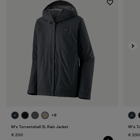
+8
M's Torrentshell 3L Rain Jacket
W's To
€ 200
€ 200