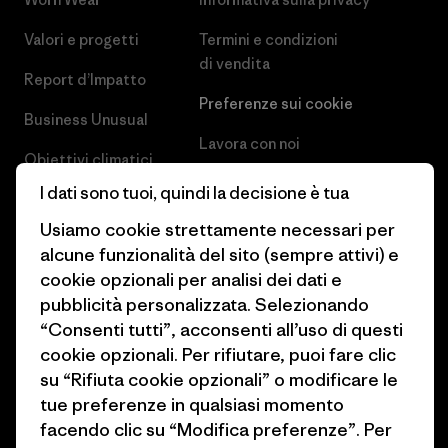
Valori e progetti
Termini e condizioni
di vendita
Report d’Impatto
Preferenze sui cookie
Business Unusual
Lavora con noi
Obiettivi climatici
Stampa e media
I dati sono tuoi, quindi la decisione è tua
1% For The Planet
Industry program
Usiamo cookie strettamente necessari per
Come finanziamo
alcune funzionalità del sito (sempre attivi) e
Programma di affiliazione
cookie opzionali per analisi dei dati e
Buoni regalo
pubblicità personalizzata. Selezionando
Patagonia Italia Mappa del sito
Trova un negozio
“Consenti tutti”, acconsenti all’uso di questi
cookie opzionali. Per rifiutare, puoi fare clic
su “Rifiuta cookie opzionali” o modificare le
tue preferenze in qualsiasi momento
facendo clic su “Modifica preferenze”. Per
© 2026 Patagonia, Inc. All Rights Reserved.