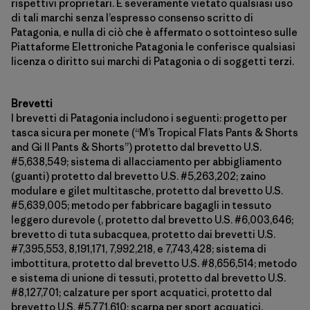
rispettivi proprietari. È severamente vietato qualsiasi uso
di tali marchi senza l’espresso consenso scritto di
Patagonia, e nulla di ciò che è affermato o sottointeso sulle
Piattaforme Elettroniche Patagonia le conferisce qualsiasi
licenza o diritto sui marchi di Patagonia o di soggetti terzi.
Brevetti
I brevetti di Patagonia includono i seguenti: progetto per
tasca sicura per monete (“M’s Tropical Flats Pants & Shorts
and Gi II Pants & Shorts”) protetto dal brevetto U.S.
#5,638,549; sistema di allacciamento per abbigliamento
(guanti) protetto dal brevetto U.S. #5,263,202; zaino
modulare e gilet multitasche, protetto dal brevetto U.S.
#5,639,005; metodo per fabbricare bagagli in tessuto
leggero durevole (, protetto dal brevetto U.S. #6,003,646;
brevetto di tuta subacquea, protetto dai brevetti U.S.
#7,395,553, 8,191,171, 7,992,218, e 7,743,428; sistema di
imbottitura, protetto dal brevetto U.S. #8,656,514; metodo
e sistema di unione di tessuti, protetto dal brevetto U.S.
#8,127,701; calzature per sport acquatici, protetto dal
brevetto U.S. #5,771,610; scarpa per sport acquatici,