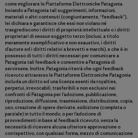
come migliorare le Piattaforme Elettroniche Patagonia.
Inviando a Patagonia tali suggerimenti, informazioni,
materiali o altri contenuti (congiuntamente, “feedback”),
lei dichiara e garantisce che essi non violano né
trasgrediscono i diritti di proprietà intellettuale o i diritti
proprietari di nessun soggetto terzo (inclusi, a titolo
meramente esemplificativo e non esaustivo, i diritti
d’autore ed i diritti relativi a brevetti e marchi), e che è in
possesso di tutti i diritti necessari per comunicare a
Patagonia tali feedback e consentire a Patagonia di
servirsene. Inoltre, Patagonia riterrà che ogni feedback
ricevuto attraverso le Piattaforme Elettroniche Patagonia
includa un diritto ed una licenza esenti da royalties,
perpetui, irrevocabili, trasferibili e non esclusivi nei
confronti di Patagonia per l’adozione, pubblicazione,
riproduzione, diffusione, trasmissione, distribuzione, copia,
uso, creazione di opere derivate, esibizione (completa o
parziale) in tutto il mondo, o per l’adozione di
provvedimenti in base al feedback ricevuto, senza la
necessità di ricevere alcuna ulteriore approvazione o
corrispettivo, con qualsiasi forma, mezzo di comunicazione