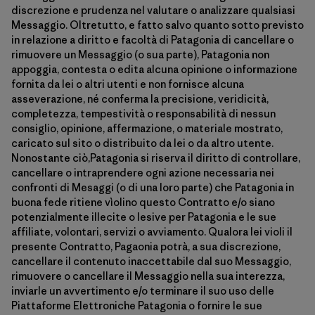
discrezione e prudenza nel valutare o analizzare qualsiasi
Messaggio. Oltretutto, e fatto salvo quanto sotto previsto
in relazione a diritto e facoltà di Patagonia di cancellare o
rimuovere un Messaggio (o sua parte), Patagonia non
appoggia, contesta o edita alcuna opinione o informazione
fornita da lei o altri utenti e non fornisce alcuna
asseverazione, né conferma la precisione, veridicità,
completezza, tempestività o responsabilità di nessun
consiglio, opinione, affermazione, o materiale mostrato,
caricato sul sito o distribuito da lei o da altro utente.
Nonostante ciò,Patagonia si riserva il diritto di controllare,
cancellare o intraprendere ogni azione necessaria nei
confronti di Mesaggi (o di una loro parte) che Patagonia in
buona fede ritiene vìolino questo Contratto e/o siano
potenzialmente illecite o lesive per Patagonia e le sue
affiliate, volontari, servizi o avviamento. Qualora lei violi il
presente Contratto, Pagaonia potrà, a sua discrezione,
cancellare il contenuto inaccettabile dal suo Messaggio,
rimuovere o cancellare il Messaggio nella sua interezza,
inviarle un avvertimento e/o terminare il suo uso delle
Piattaforme Elettroniche Patagonia o fornire le sue