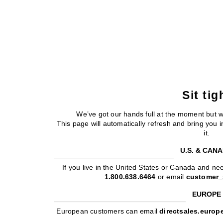
Sit tig
We’ve got our hands full at the moment but 
This page will automatically refresh and bring you
it.
U.S. & CAN
If you live in the United States or Canada and nee
1.800.638.6464
or email
customer_
EUROPE
European customers can email
directsales.euro