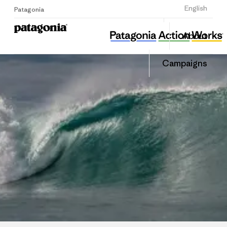
Sign Up
English
Patagonia
성남환경운동연합
Share
About
this
Home
Share
Grante
on
Campaigns
Linked