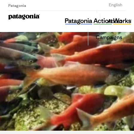
Sign Up
English
Patagonia
섬즈업
Share
About
this
Home
Share
Grante
on
Campaigns
Linked