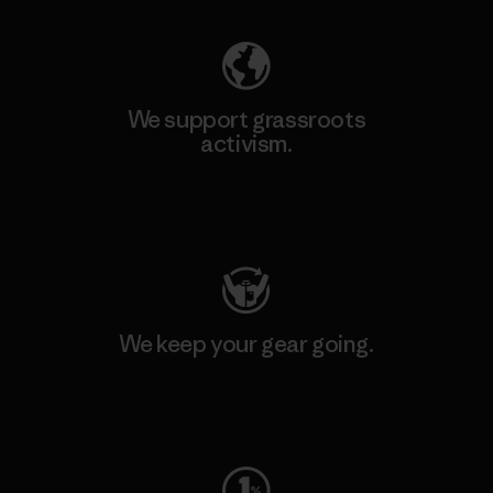
We support grassroots
activism.
Visit Patagonia Action Works
We keep your gear going.
Visit Worn Wear