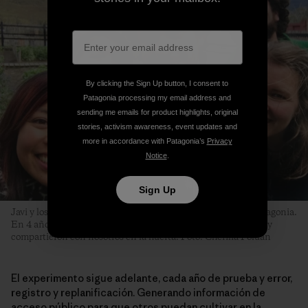
By clicking the Sign Up button, I consent to
Patagonia processing my email address and
sending me emails for product highlights, original
stories, activism awareness, event updates and
more in accordance with Patagonia’s
Privacy
Notice
.
Sign Up
Javi y los voluntarios de la huerta biointensiva en Parque Patagonia.
En 4 años más de 80 personas de todo el mundo colaboraron y
compartieron con nosotros en la huerta. Foto: Cherilia Poluan
El experimento sigue adelante, cada año de prueba y error,
registro y replanificación. Generando información de
acceso público para que otros puedan cultivar en la