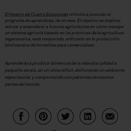
El Huerto de Cuatro Estaciones
te invita a postular al
programa de aprendices, de un mes. El objetivo es inspirar,
educar y empoderar a futuros agricultores en cómo manejar
un sistema agrícola basado en las prácticas de la agricultura
regenerativa, esta temporada, enfocado en la producción
biointensiva de hortalizas para comercializar.
Aprenderás a producir alimentos de la más alta calidad a
pequeña escala, en un clima difícil, disfrutando un ambiente
espectacular y compartiendo con personas de muchas
partes del mundo.
Share on Facebook
Share on Pinterest
Share on Twitter
Share on LinkedIn
Share on