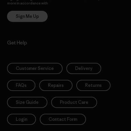
more in accordance with
Patagonia’s Privacy Notice
Sign Me Up
Get Help
Customer Service
Delivery
FAQs
Repairs
Returns
Size Guide
Product Care
Login
Contact Form