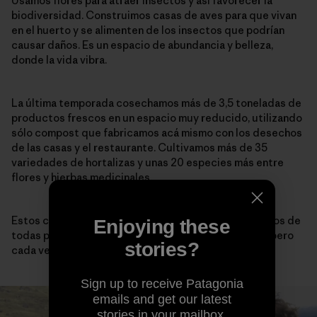
Usamos flores para atraer insectos y así favorecer la
biodiversidad. Construimos casas de aves para que vivan
en el huerto y se alimenten de los insectos que podrían
causar daños. Es un espacio de abundancia y belleza,
donde la vida vibra.
La última temporada cosechamos más de 3,5 toneladas de
productos frescos en un espacio muy reducido, utilizando
sólo compost que fabricamos acá mismo con los desechos
de las casas y el restaurante. Cultivamos más de 35
variedades de hortalizas y unas 20 especies más entre
flores y hierbas medicinales.
Estos cuatro años han pasado por el huerto voluntarios de
Enjoying these
todas partes del mundo. Es un movimiento pequeño pero
stories?
cada vez con más fuerza.
Sign up to receive Patagonia
emails and get our latest
stories in your mailbox.