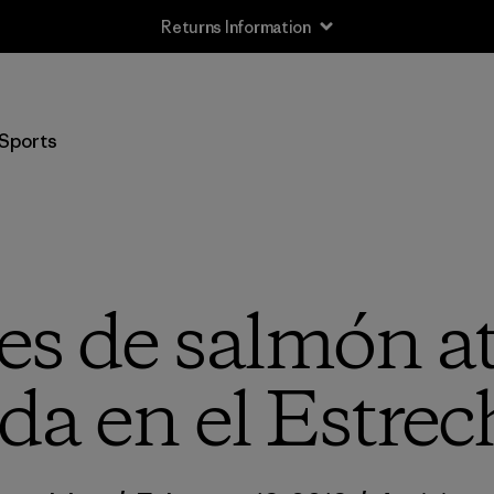
Returns Information
Sports
es de salmón a
da en el Estre