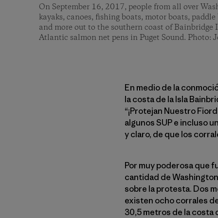
On September 16, 2017, people from all over Was
kayaks, canoes, fishing boats, motor boats, paddle b
and more out to the southern coast of Bainbridge I
Atlantic salmon net pens in Puget Sound. Photo:
En medio de la conmoción,
la costa de la Isla Bain
“¡Protejan Nuestro Fiord
algunos SUP e incluso un
y claro, de que los corr
Por muy poderosa que fue
cantidad de Washingtoni
sobre la protesta. Dos m
existen ocho corrales de
30,5 metros de la costa 