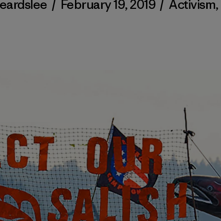
Beardslee
/
February 19, 2019
/
Activism
,