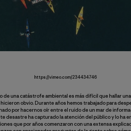
https://vimeo.com/234434746
o de una catástrofe ambiental es más difícil que hallar una
 hicieron obvio. Durante años hemos trabajado para desp
ado por hacernos oír entre el ruido de un mar de informac
e desastre ha capturado la atención del público y lo ha 
ciones que por años comenzaron con una extensa explicaci
ienzan con apasionadas preguntas de la gente sobre cómo