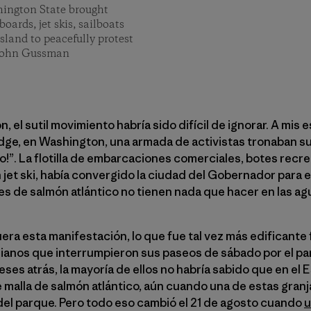
hington State brought
oards, jet skis, sailboats
sland to peacefully protest
 John Gussman
 el sutil movimiento habría sido difícil de ignorar. A mis 
bridge, en Washington, una armada de activistas tronaban 
o!”. La flotilla de embarcaciones comerciales, botes recre
 jet ski, había convergido la ciudad del Gobernador para e
ales de salmón atlántico no tienen nada que hacer en las 
ra esta manifestación, lo que fue tal vez más edificante 
anos que interrumpieron sus paseos de sábado por el pa
eses atrás, la mayoría de ellos no habría sabido que en el
 malla de salmón atlántico, aún cuando una de estas granja
del parque. Pero todo eso cambió el 21 de agosto cuando
u