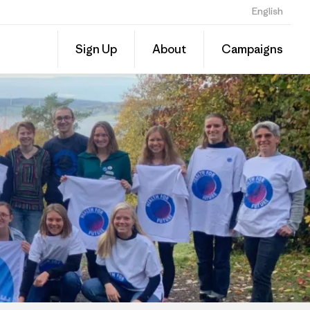
English
Share
Sign Up
About
Campaigns
this
Share
Grante
on
Linked