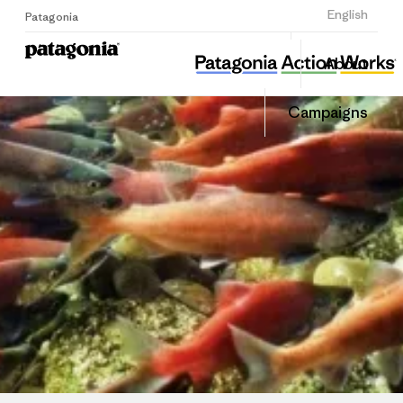
Sign Up
English
Patagonia
섬즈업
Share
About
this
Home
Share
Grante
on
Campaigns
Linked