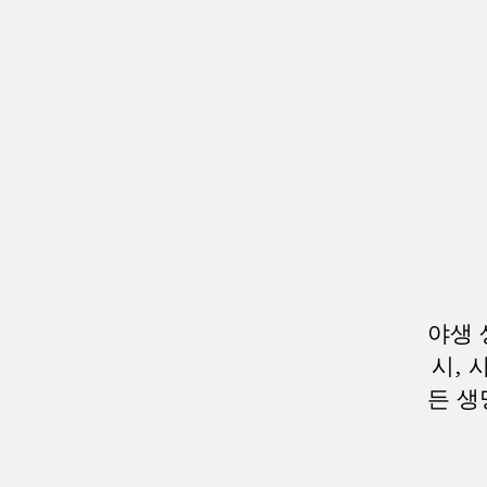
야생 
시, 
든 생